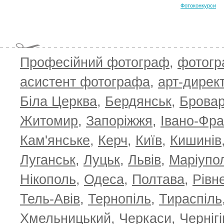
Фотоконкурси
Професійний фотограф
,
фотог
асистент фотографа
,
арт-дирек
Біла Церква
,
Бердянськ
,
Брова
Житомир
,
Запоріжжя
,
Івано-Фра
Кам'янське
,
Керч
,
Київ
,
Кишинів
Луганськ
,
Луцьк
,
Львів
,
Маріупо
Нікополь
,
Одеса
,
Полтава
,
Рівн
Тель-Авів
,
Тернопіль
,
Тираспіль
Хмельницький
,
Черкаси
,
Чернігі