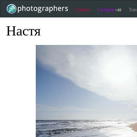
Стрічка
Галерея
То
+48
Настя