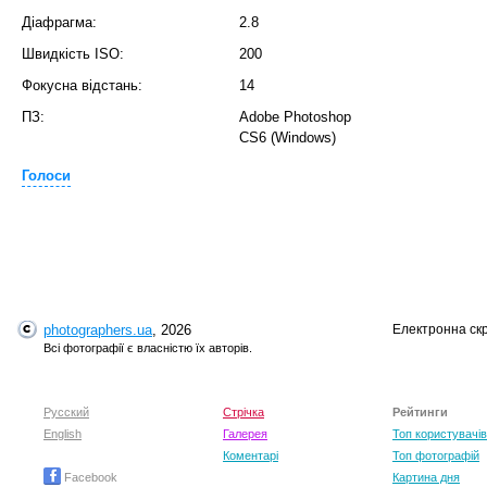
Діафрагма:
2.8
T
Швидкість ISO:
200
Фокусна відстань:
14
ПЗ:
Adobe Photoshop
CS6 (Windows)
Голоси
T
photographers.ua
, 2026
Електронна ск
Всі фотографії є власністю їх авторів.
Русский
Стрічка
Рейтинги
English
Галерея
Топ користувачів
Коментарі
Топ фотографій
Facebook
Картина дня