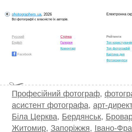
photographers.ua
, 2026
Електронна ск
T
Всі фотографії є власністю їх авторів.
Русский
Стрічка
Рейтинги
English
Галерея
Топ користувачів
Коментарі
Топ фотографій
Facebook
Картина дня
Фотоконкурси
T
Професійний фотограф
,
фотог
асистент фотографа
,
арт-дирек
Біла Церква
,
Бердянськ
,
Брова
Житомир
,
Запоріжжя
,
Івано-Фра