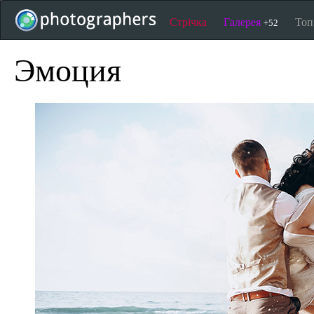
Стрічка
Галерея
То
+52
Эмоция