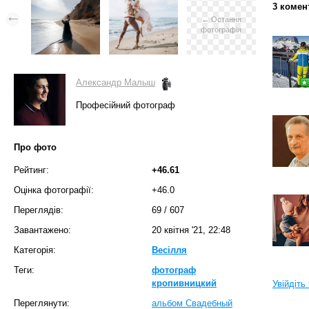
3 комен
← Остання
фотографія
Александр Малыш
Професійний фотограф
Про фото
Рейтинг:
+46.61
Оцінка фотографії:
+46.0
Переглядів:
69
/
607
Завантажено:
20 квітня '21, 22:48
Категорія:
Весілля
Теги:
фотограф
кропивницкий
Увійдіть
Переглянути:
альбом Свадебный