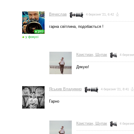
Вячеслав
4 березня '21, 6:42
гарна світлина, подобається !
у фокусі
Кристиан, Щупак
4 березня
Дякую!
Яськив Владимир
4 березня '21, 8:41
Гарно
Кристиан, Щупак
4 березня