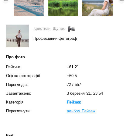
Кристиан, Щупак
Професійний фотограф
Про фото
Рейтинг:
+61.21
Оцінка фотографії:
+60.5
Переглядів:
72
/
557
Завантажено:
3 березня '21, 23:54
Категорія:
Пейзаж
Переглянути:
альбом Пейзаж
Exif