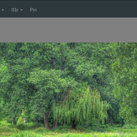
п
Ще
Pro