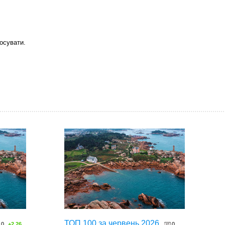
осувати.
ТОП 100 за червень 2026
0
+2.26
0