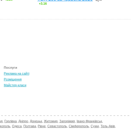
+3.16
Послуги
Реклама на сайті
Розміщення
Майстер-класи
ця
,
Горлівка
,
Дніпро
,
Донецьк
,
Житомир
,
Запоріжжя
,
Івано-Франківськ
,
ікополь
,
Одеса
,
Полтава
,
Рівне
,
Севастополь
,
Сімферополь
,
Суми
,
Тель-Авів
,