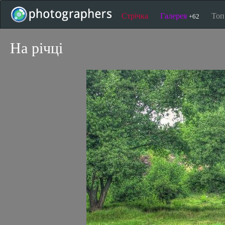
Стрічка
Галерея
То
+62
На річці