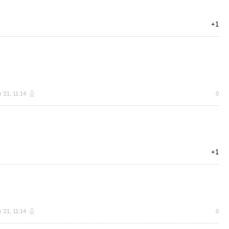
+1
 '21, 11:14
0
+1
 '21, 11:14
0