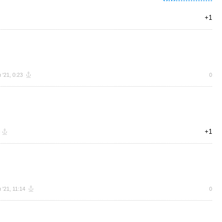
+1
 '21, 0:23
0
+1
 '21, 11:14
0