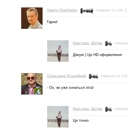
Valeriy Vinichenko
4 березня '21, 0:05
Гарно!
Кристиан, Щупак
4 березня
Дякую.) Це HD оформлення
Олександр Бурдейний
4 березня '21, 5:53
- Ох, як уже хочеться літа!
Кристиан, Щупак
4 березня
Це точно