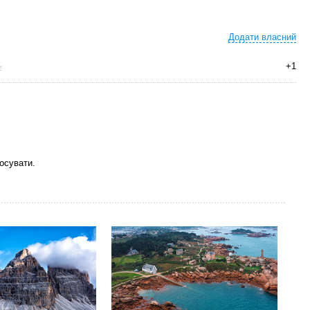
Додати власний
+1
осувати.