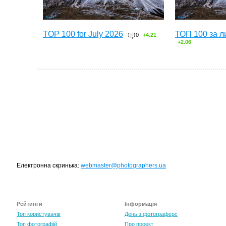
TOP 100 for July 2026
ТОП 100 за л
0
+4.21
+2.06
Електронна скринька:
webmaster@photographers.ua
Рейтинги
Інформація
Топ користувачів
День з фотограферс
Топ фотографій
Про проект