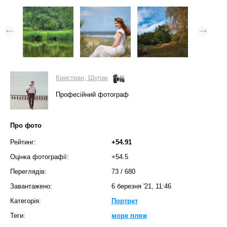
Кристиан, Щупак
Професійний фотограф
Про фото
Рейтинг:
+54.91
Оцінка фотографії:
+54.5
Переглядів:
73
/
680
Завантажено:
6 березня '21, 11:46
Категорія:
Портрет
Теги:
море пляж