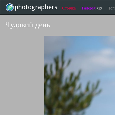
Стрічка
Галерея
То
+53
Чудовий день