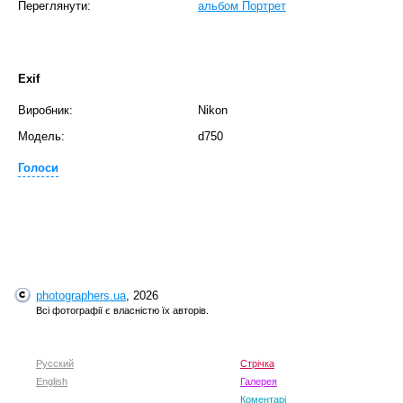
Переглянути:
альбом Портрет
Exif
Виробник:
Nikon
Модель:
d750
Голоси
photographers.ua
, 2026
Всі фотографії є власністю їх авторів.
Русский
Стрічка
English
Галерея
Коментарі