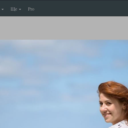
п
Ще
Pro