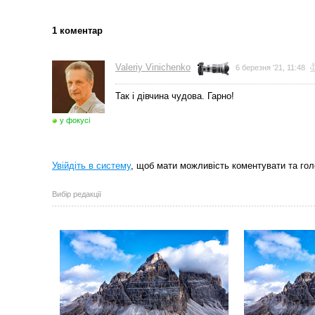
1 коментар
← Остання
фотографія
Valeriy Vinichenko
6 березня '21, 11:48
Так і дівчина чудова. Гарно!
у фокусі
Увійдіть в систему
, щоб мати можливість коментувати та гол
Вибір редакції