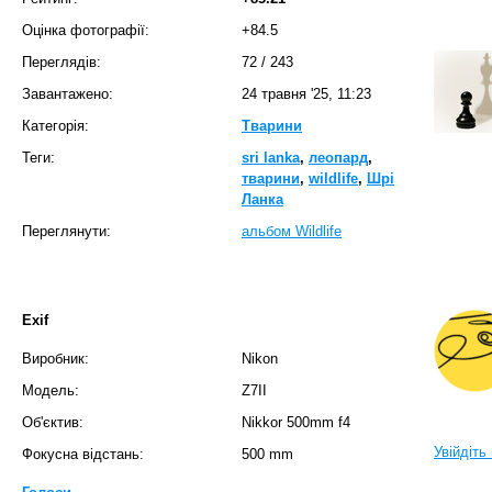
Оцінка фотографії:
+84.5
Переглядів:
72
/
243
Завантажено:
24 травня '25, 11:23
Категорія:
Тварини
Теги:
sri lanka
,
леопард
,
тварини
,
wildlife
,
Шрі
Ланка
Переглянути:
альбом Wildlife
Exif
Виробник:
Nikon
Модель:
Z7II
Об'єктив:
Nikkor 500mm f4
Увійдіть
Фокусна відстань:
500 mm