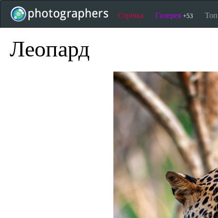
Стрічка
Галерея
То
+53
Леопард