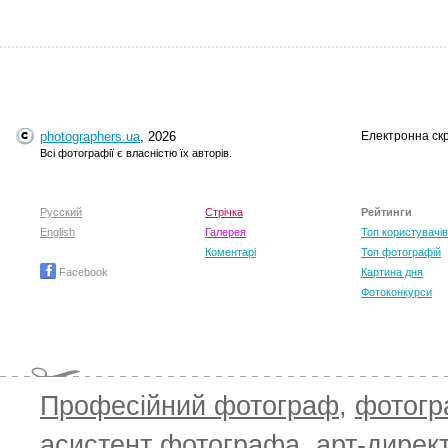
photographers.ua
, 2026
Електронна ск
Всі фотографії є власністю їх авторів.
Русский
Стрічка
Рейтинги
English
Галерея
Топ користувачів
Коментарі
Топ фотографій
Facebook
Картина дня
Фотоконкурси
Професійний фотограф
,
фотог
асистент фотографа
,
арт-дирек