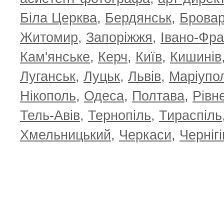
Біла Церква
,
Бердянськ
,
Брова
TOP 100 for May 2026
ТОП 100 з
0
+6.59
+4.30
Житомир
,
Запоріжжя
,
Івано-Фра
Кам'янське
,
Керч
,
Київ
,
Кишинів
Луганськ
,
Луцьк
,
Львів
,
Маріупо
Нікополь
,
Одеса
,
Полтава
,
Рівн
Тель-Авів
,
Тернопіль
,
Тираспіль
Хмельницький
,
Черкаси
,
Чернігі