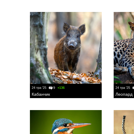
24 тра '25
9
+136
24 тра '25
Кабанчик
Леопард