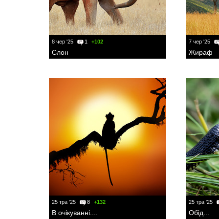
8 чер '25
1
+102
7 чер '25
Слон
Жираф
25 тра '25
8
+132
25 тра '25
В очікуванні....
Обід...