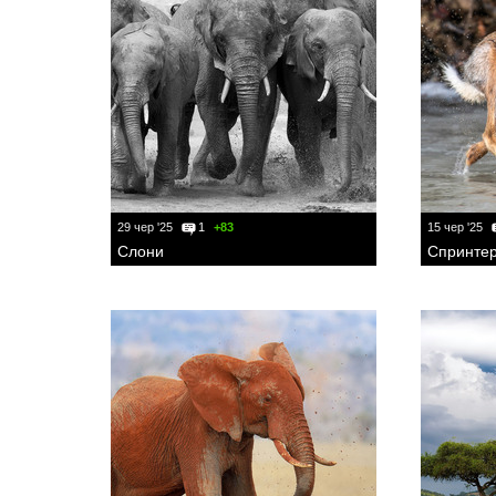
29 чер '25
1
+83
15 чер '25
Слони
Спринтер