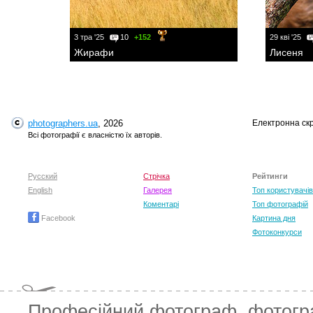
3 тра '25
10
+152
29 кві '25
Жирафи
Лисеня
photographers.ua
, 2026
Електронна ск
Всі фотографії є власністю їх авторів.
Русский
Стрічка
Рейтинги
English
Галерея
Топ користувачів
Коментарі
Топ фотографій
Facebook
Картина дня
Фотоконкурси
Професійний фотограф
,
фотог