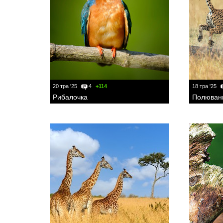
20 тра '25
4
+114
18 тра '25
Рибалочка
Полюван