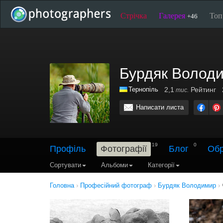
Стрічка
Галерея
То
+46
Бурдяк Волод
Тернопіль
2,1
Рейтинг
тис.
Написати листа
19
0
Профіль
Фотографії
Блог
Обр
Сортувати
Альбоми
Категорії
Головна
›
Професійний фотограф
›
Бурдяк Володимир
›