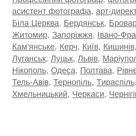
асистент фотографа
,
арт-дирек
Біла Церква
,
Бердянськ
,
Брова
Житомир
,
Запоріжжя
,
Івано-Фра
Кам'янське
,
Керч
,
Київ
,
Кишинів
Луганськ
,
Луцьк
,
Львів
,
Маріупо
Нікополь
,
Одеса
,
Полтава
,
Рівн
Тель-Авів
,
Тернопіль
,
Тираспіль
Хмельницький
,
Черкаси
,
Чернігі