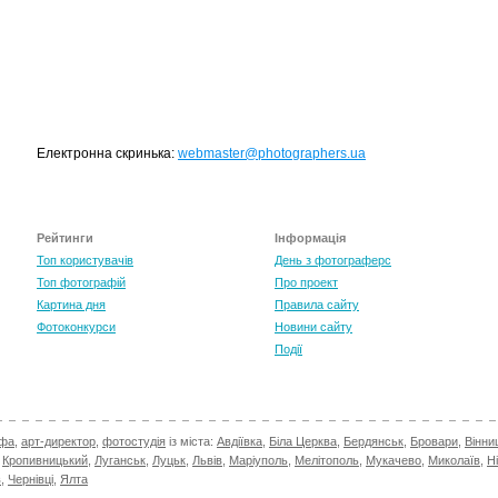
TOP 100 for May 2026
Електронна скринька:
webmaster@photographers.ua
0
+6.59
Рейтинги
Інформація
Топ користувачів
День з фотограферс
Топ фотографій
Про проект
Картина дня
Правила сайту
Фотоконкурси
Новини сайту
Події
афа
,
арт-директор
,
фотостудія
із міста:
Авдіївка
,
Біла Церква
,
Бердянськ
,
Бровари
,
Вінни
,
Кропивницький
,
Луганськ
,
Луцьк
,
Львів
,
Маріуполь
,
Мелітополь
,
Мукачево
,
Миколаїв
,
Н
в
,
Чернівці
,
Ялта