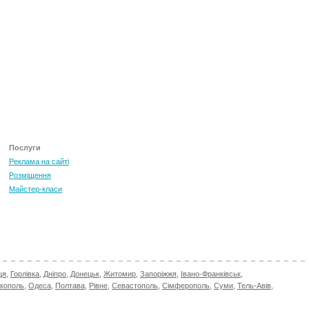
Послуги
Реклама на сайті
Розміщення
Майстер-класи
ця
,
Горлівка
,
Дніпро
,
Донецьк
,
Житомир
,
Запоріжжя
,
Івано-Франківськ
,
ікополь
,
Одеса
,
Полтава
,
Рівне
,
Севастополь
,
Сімферополь
,
Суми
,
Тель-Авів
,