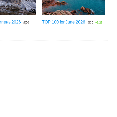
ипень 2026
TOP 100 for June 2026
0
0
+2.26
ТОП 100 за червень 2026
0
+3.16