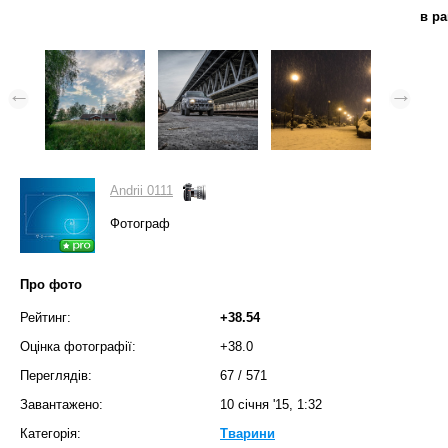
в р
Andrii 0111
Фотограф
Про фото
Рейтинг:
+38.54
Оцінка фотографії:
+38.0
Переглядів:
67
/
571
Завантажено:
10 січня '15, 1:32
Категорія:
Тварини