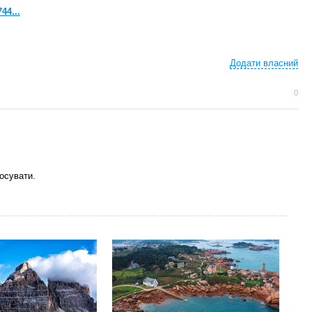
44...
Додати власний
0
осувати.