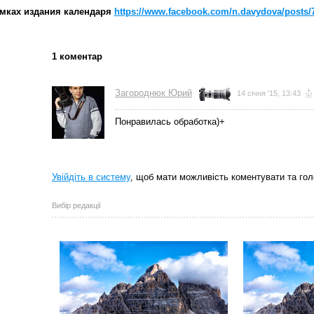
амках издания календаря
https://www.facebook.com/n.davydova/posts/7
1 коментар
Загороднюк Юрий
14 січня '15, 13:43
Понравилась обработка)+
Увійдіть в систему
, щоб мати можливість коментувати та гол
Вибір редакції