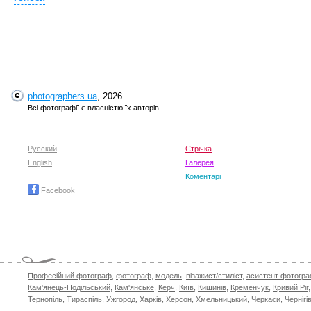
photographers.ua
, 2026
Всі фотографії є власністю їх авторів.
Русский
Стрічка
English
Галерея
Коментарі
Facebook
Професійний фотограф
,
фотограф
,
модель
,
візажист/стиліст
,
асистент фотогр
Кам'янець-Подільський
,
Кам'янське
,
Керч
,
Київ
,
Кишинів
,
Кременчук
,
Кривий Ріг
Тернопіль
,
Тираспіль
,
Ужгород
,
Харків
,
Херсон
,
Хмельницький
,
Черкаси
,
Чернігі