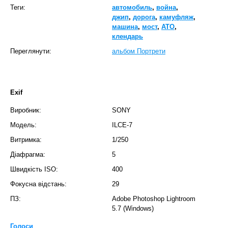
Теги:
автомобиль
,
война
,
джип
,
дорога
,
камуфляж
,
машина
,
мост
,
АТО
,
клендарь
Переглянути:
альбом Портрети
Exif
Виробник:
SONY
Модель:
ILCE-7
Витримка:
1/250
Діафрагма:
5
Швидкість ISO:
400
Фокусна відстань:
29
ПЗ:
Adobe Photoshop Lightroom
5.7 (Windows)
Голоси