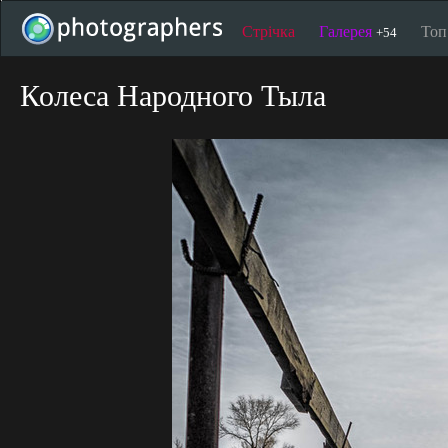
Стрічка
Галерея
То
+54
Колеса Народного Тыла