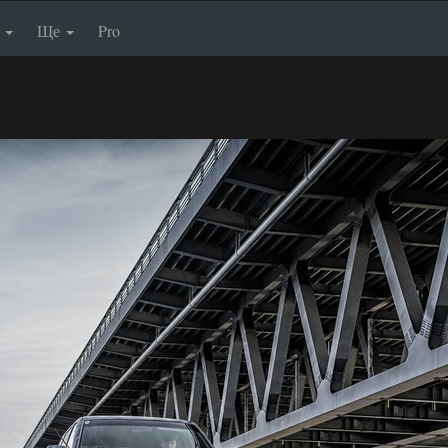
п
Ще
Pro