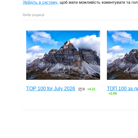
Увійдіть в систему
, щоб мати можливість коментувати та гол
Вибір редакції
TOP 100 for July 2026
ТОП 100 за л
0
+4.21
+2.06