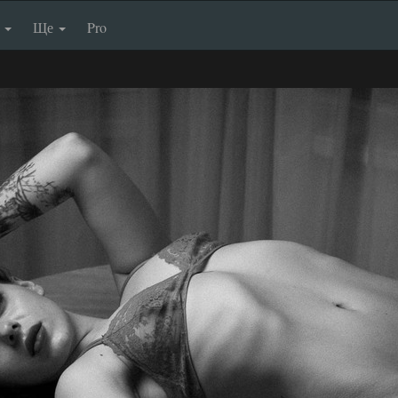
п
Ще
Pro