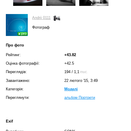
Andrii 0111
Фотограф
Про фото
Рейтинг:
+43.82
Оцінка фотографії:
+42.5
Переглядів:
194
/
1,1
тис.
Завантажено:
22 лютого '15, 3:49
Категорія:
Моделі
Переглянути:
альбом Портрети
Exif