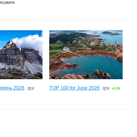
осувати.
ипень 2026
TOP 100 for June 2026
0
0
+2.26