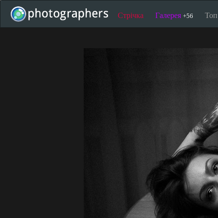
Стрічка
Галерея
То
+56