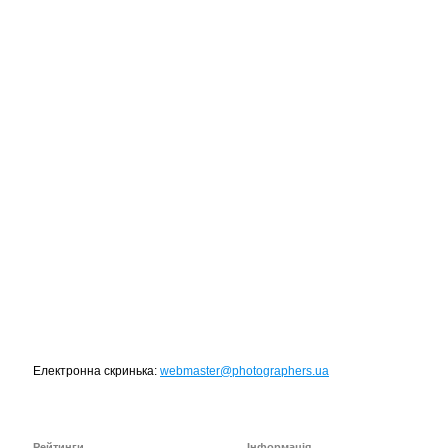
TOP 100 for May 2026
0
+6.59
Електронна скринька:
webmaster@photographers.ua
Рейтинги
Інформація