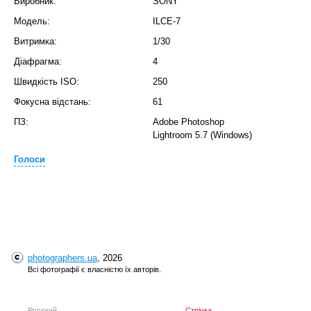
Виробник:
SONY
Модель:
ILCE-7
Витримка:
1/30
Діафрагма:
4
Швидкість ISO:
250
Фокусна відстань:
61
ПЗ:
Adobe Photoshop
Lightroom 5.7 (Windows)
Голоси
photographers.ua
, 2026
Всі фотографії є власністю їх авторів.
Русский
Стрічка