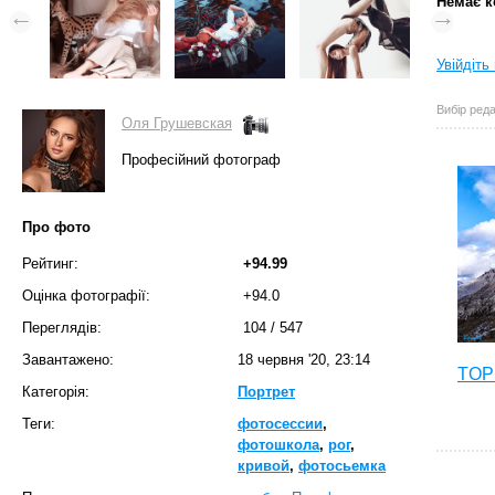
Немає к
Увійдіть
Вибір реда
Оля Грушевская
Професійний фотограф
Про фото
Рейтинг:
+94.99
Оцінка фотографії:
+94.0
Переглядів:
104
/
547
Завантажено:
18 червня '20, 23:14
TOP 
Категорія:
Портрет
Теги:
фотосессии
,
фотошкола
,
рог
,
кривой
,
фотосьемка