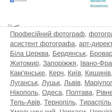
Facebook
Картина дня
Фотоконкурси
Професійний фотограф
,
фотог
асистент фотографа
,
арт-дирек
Біла Церква
,
Бердянськ
,
Брова
Житомир
,
Запоріжжя
,
Івано-Фра
Кам'янське
,
Керч
,
Київ
,
Кишинів
Луганськ
,
Луцьк
,
Львів
,
Маріупо
Нікополь
,
Одеса
,
Полтава
,
Рівн
Тель-Авів
,
Тернопіль
,
Тираспіль