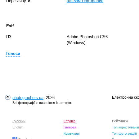
Переглянути:
альбом Портфолио
Exif
ПЗ:
Adobe Photoshop CS6
(Windows)
T
Голоси
photographers.ua
, 2026
Електронна ск
Всі фотографії є власністю їх авторів.
Русский
Стрічка
Рейтинги
T
English
Галерея
Топ користувачів
Коментарі
Топ фотографій