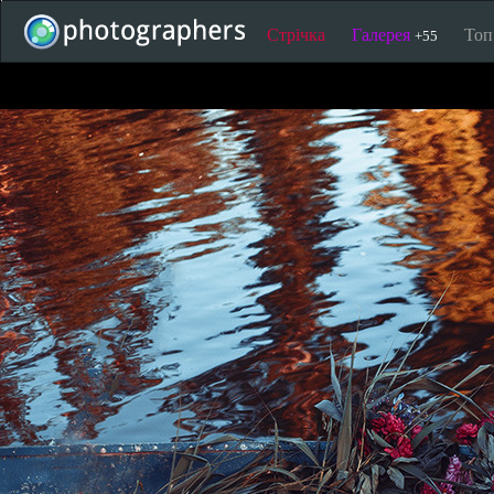
Стрічка
Галерея
То
+55