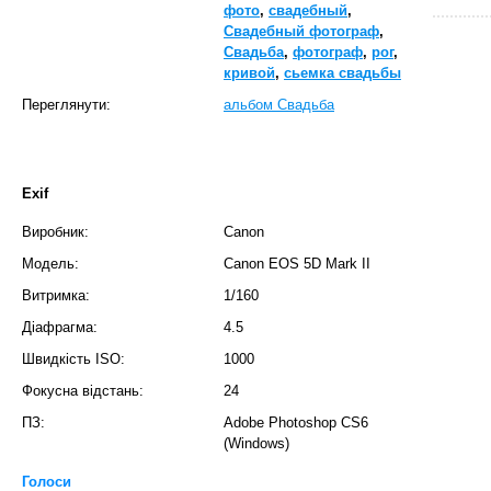
фото
,
свадебный
,
Свадебный фотограф
,
Свадьба
,
фотограф
,
рог
,
кривой
,
сьемка свадьбы
Переглянути:
альбом Свадьба
Exif
T
Виробник:
Canon
Модель:
Canon EOS 5D Mark II
Витримка:
1/160
Діафрагма:
4.5
Швидкість ISO:
1000
Фокусна відстань:
24
ПЗ:
Adobe Photoshop CS6
(Windows)
Голоси