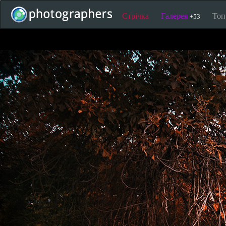
Стрічка
Галерея
То
+53