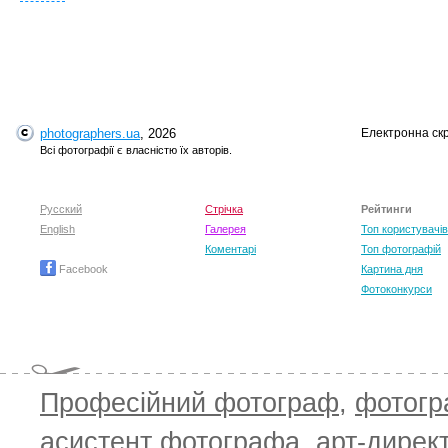
T
photographers.ua
, 2026
Електронна ск
Всі фотографії є власністю їх авторів.
Русский
Стрічка
Рейтинги
English
Галерея
Топ користувачів
Коментарі
Топ фотографій
Facebook
Картина дня
Фотоконкурси
Професійний фотограф
,
фотог
асистент фотографа
,
арт-дирек