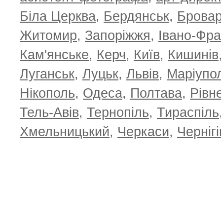
Біла Церква
,
Бердянськ
,
Брова
Житомир
,
Запоріжжя
,
Івано-Фра
Кам'янське
,
Керч
,
Київ
,
Кишинів
Луганськ
,
Луцьк
,
Львів
,
Маріупо
Нікополь
,
Одеса
,
Полтава
,
Рівн
Тель-Авів
,
Тернопіль
,
Тираспіль
Хмельницький
,
Черкаси
,
Чернігі