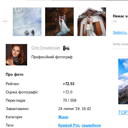
Немає к
Увійдіть
Вибір реда
Оля Грушевская
Професійний фотограф
Про фото
Рейтинг:
+72.53
Оцінка фотографії:
+72.0
Переглядів:
70
/
559
Завантажено:
24 липня '19, 16:42
TOP 
Категорія:
Жанр
Теги:
Кривой Рог
,
свадебное