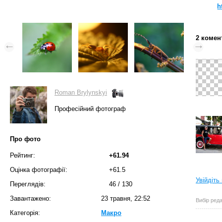
h
2 комен
Roman Brylynskyi
Професійний фотограф
Про фото
Рейтинг:
+61.94
Оцінка фотографії:
+61.5
Увійдіть
Переглядів:
46
/
130
Завантажено:
23 травня, 22:52
Вибір реда
Категорія:
Макро