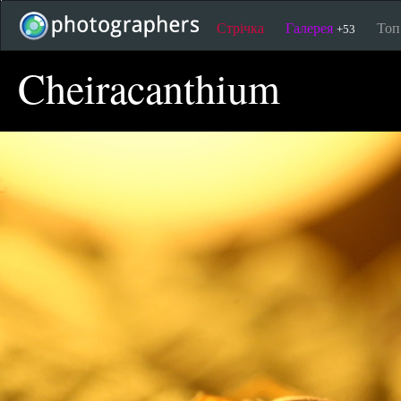
Стрічка
Галерея
То
+53
Cheiracanthium