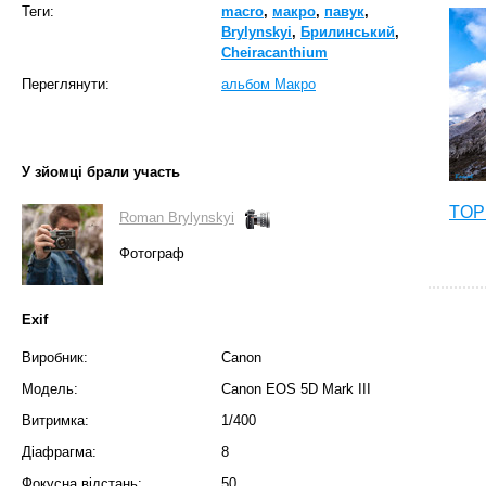
Теги:
macro
,
макро
,
павук
,
Brylynskyi
,
Брилинський
,
Cheiracanthium
Переглянути:
альбом Макро
У зйомці брали участь
TOP 
Roman Brylynskyi
Фотограф
Exif
Виробник:
Canon
Модель:
Canon EOS 5D Mark III
Витримка:
1/400
Діафрагма:
8
Фокусна відстань:
50