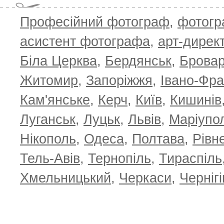
Професійний фотограф
,
фотог
асистент фотографа
,
арт-дирек
Біла Церква
,
Бердянськ
,
Брова
Житомир
,
Запоріжжя
,
Івано-Фра
Кам'янське
,
Керч
,
Київ
,
Кишинів
Луганськ
,
Луцьк
,
Львів
,
Маріупо
Нікополь
,
Одеса
,
Полтава
,
Рівн
Тель-Авів
,
Тернопіль
,
Тираспіль
Хмельницький
,
Черкаси
,
Чернігі