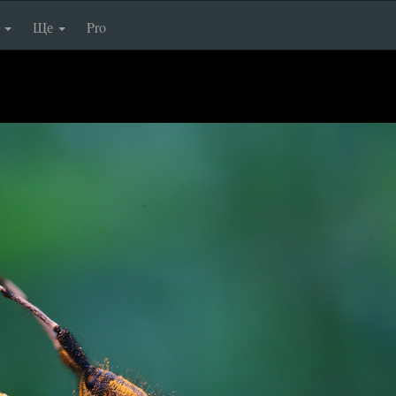
п
Ще
Pro