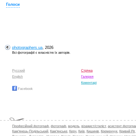
Голоси
photographers.ua
, 2026
Всі фотографії є власністю їх авторів.
Русский
Стрічка
English
Галерея
Коментарі
Facebook
Професійний фотограф
,
фотограф
,
модель
,
візажист/стиліст
,
асистент фотогр
Кам'янець-Подільський
,
Кам'янське
,
Керч
,
Київ
,
Кишинів
,
Кременчук
,
Кривий Ріг