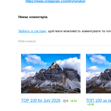
https://www.instagram.com/brylynskyi/
Немає коментарів.
← Остання
← Остання
фотографія
фотографія
Увійдіть в систему
, щоб мати можливість коментувати та гол
Вибір редакції
TOP 100 for July 2026
ТОП 100 за л
0
+4.21
+2.06