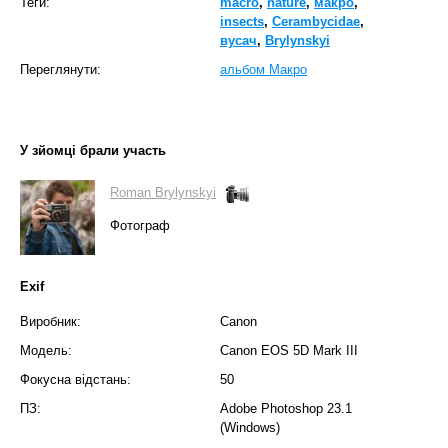
Теги:
macro
,
nature
,
макро
,
insects
,
Cerambycidae
,
вусач
,
Brylynskyi
Переглянути:
альбом Макро
У зйомці брали участь
Roman Brylynskyi
Фотограф
Exif
Виробник:
Canon
Модель:
Canon EOS 5D Mark III
Фокусна відстань:
50
ПЗ:
Adobe Photoshop 23.1
(Windows)