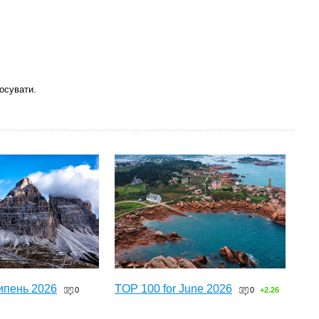
осувати.
ипень 2026
TOP 100 for June 2026
0
0
+2.26