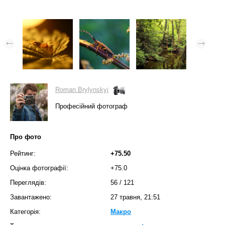
Roman Brylynskyi
Професійний фотограф
Про фото
Рейтинг:
+75.50
Оцінка фотографії:
+75.0
Переглядів:
56
/
121
Завантажено:
27 травня, 21:51
Категорія:
Макро