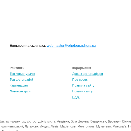
TOP 100 for May 2026
0
+6.59
Електронна скринька:
webmaster@photographers.ua
Рейтинги
Інформація
Топ користувачів
День з фотограферс
Топ фотографій
Про проект
Картина дня
Правила сайту
Фотоконкурси
Новини сайту
Події
афа
,
арт-директор
,
фотостудія
із міста:
Авдіївка
,
Біла Церква
,
Бердянськ
,
Бровари
,
Вінни
,
Кропивницький
,
Луганськ
,
Луцьк
,
Львів
,
Маріуполь
,
Мелітополь
,
Мукачево
,
Миколаїв
,
Н