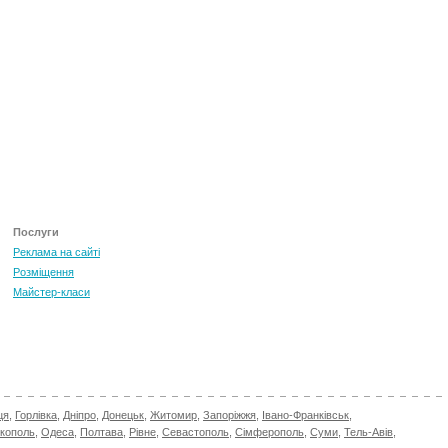
Послуги
Реклама на сайті
Розміщення
Майстер-класи
ця
,
Горлівка
,
Дніпро
,
Донецьк
,
Житомир
,
Запоріжжя
,
Івано-Франківськ
,
ікополь
,
Одеса
,
Полтава
,
Рівне
,
Севастополь
,
Сімферополь
,
Суми
,
Тель-Авів
,