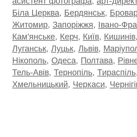
асистент фотографа
,
арт-дирек
Біла Церква
,
Бердянськ
,
Брова
Житомир
,
Запоріжжя
,
Івано-Фра
Кам'янське
,
Керч
,
Київ
,
Кишинів
Луганськ
,
Луцьк
,
Львів
,
Маріупо
Нікополь
,
Одеса
,
Полтава
,
Рівн
Тель-Авів
,
Тернопіль
,
Тираспіль
Хмельницький
,
Черкаси
,
Чернігі