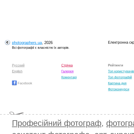
photographers.ua
, 2026
Електронна ск
T
Всі фотографії є власністю їх авторів.
Русский
Стрічка
Рейтинги
English
Галерея
Топ користувачів
Коментарі
Топ фотографій
Facebook
Картина дня
Фотоконкурси
Професійний фотограф
,
фотог
T