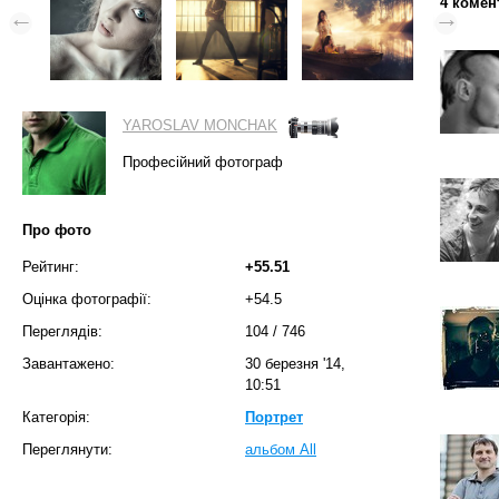
4 комен
YAROSLAV MONCHAK
Професійний фотограф
Про фото
Рейтинг:
+55.51
Оцінка фотографії:
+54.5
Переглядів:
104
/
746
Завантажено:
30 березня '14,
10:51
Категорія:
Портрет
Переглянути:
альбом All