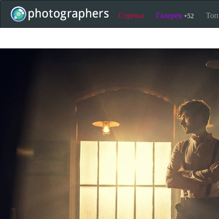
Стрічка
Галерея
То
+52