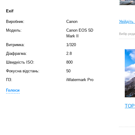
Exif
Виробник:
Canon
Увійдіть
Модель:
Canon EOS 5D
Вибір реда
Mark II
Витримка:
1/320
Діафрагма:
2.8
Швидкість ISO:
800
Фокусна відстань:
50
ПЗ:
iWatermark Pro
Голоси
TOP 