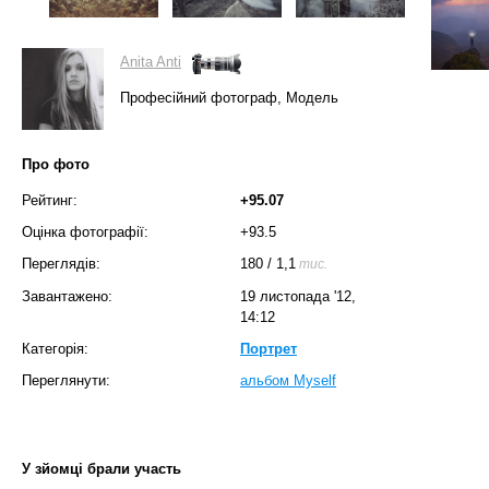
Anita Anti
Професійний фотограф, Модель
Про фото
Рейтинг:
+95.07
Оцінка фотографії:
+93.5
Переглядів:
180
/
1,1
тис.
Завантажено:
19 листопада '12,
14:12
Категорія:
Портрет
Переглянути:
альбом Myself
У зйомці брали участь