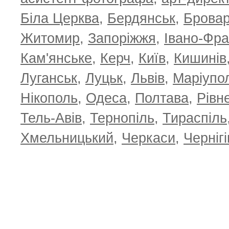
Біла Церква
,
Бердянськ
,
Брова
Житомир
,
Запоріжжя
,
Івано-Фра
Кам'янське
,
Керч
,
Київ
,
Кишинів
Луганськ
,
Луцьк
,
Львів
,
Маріупо
Нікополь
,
Одеса
,
Полтава
,
Рівн
Тель-Авів
,
Тернопіль
,
Тираспіль
Хмельницький
,
Черкаси
,
Чернігі