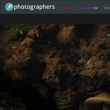
Стрічка
Галерея
То
+54