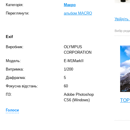
Категорія:
Макро
Переглянути:
альбом MACRO
Увійдіть
Вибір реда
Exif
Виробник:
OLYMPUS
CORPORATION
Модель:
E-M1MarkII
Витримка:
1/200
Діафрагма:
5
Фокусна відстань:
60
ПЗ:
Adobe Photoshop
CS6 (Windows)
TOP 
Голоси