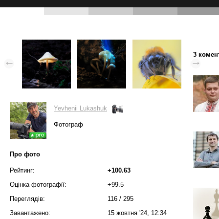
3 комен
Yevhenii Lukashuk
Фотограф
Про фото
Рейтинг:
+100.63
Оцінка фотографії:
+99.5
Переглядів:
116
/
295
Завантажено:
15 жовтня '24, 12:34