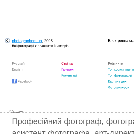
photographers.ua
, 2026
Електронна ск
T
Всі фотографії є власністю їх авторів.
Русский
Стрічка
Рейтинги
English
Галерея
Топ користувачів
Коментарі
Топ фотографій
Facebook
Картина дня
Фотоконкурси
Професійний фотограф
,
фотог
T
асистент фотографа
,
арт-дирек