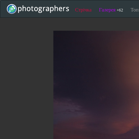
Стрічка
Галерея
То
+62