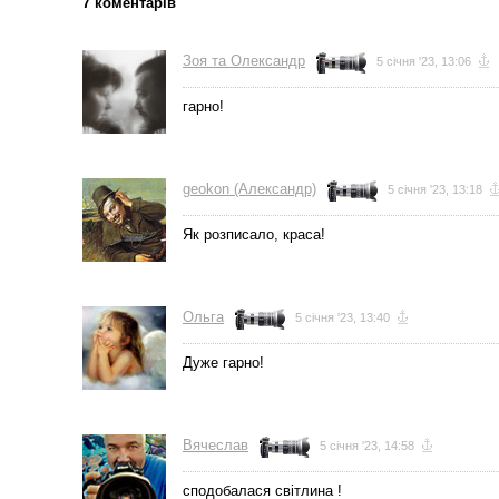
7 коментарів
Зоя та Олександр
5 січня '23, 13:06
гарно!
geokon (Александр)
5 січня '23, 13:18
Як розписало, краса!
Ольга
5 січня '23, 13:40
Дуже гарно!
Вячеслав
5 січня '23, 14:58
сподобалася світлина !