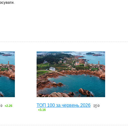
осувати.
ТОП 100 за червень 2026
0
+2.26
0
+3.16