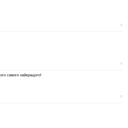
0
0
ього самого найкращого!
0