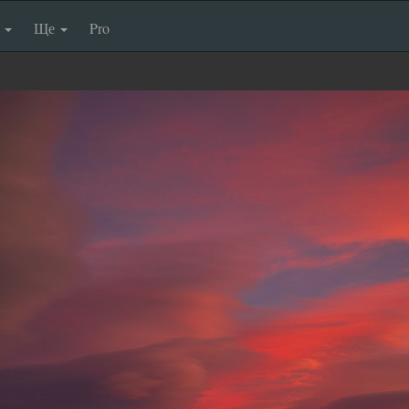
п
Ще
Pro