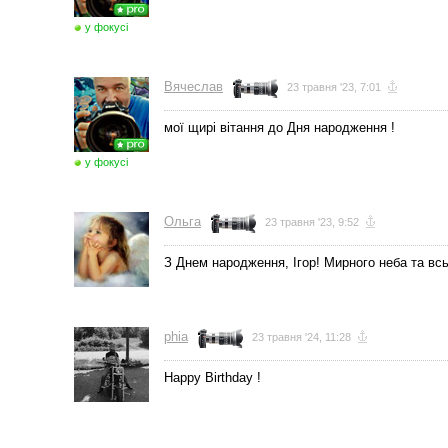
у фокусі
Вячеслав
23 травня '23, 7:01
мої щирі вітання до Дня народження !
у фокусі
Ольга
23 травня '23, 9:52
З Днем народження, Iгор! Мирного неба та вс
phia
23 травня '24, 11:28
Happy Birthday !