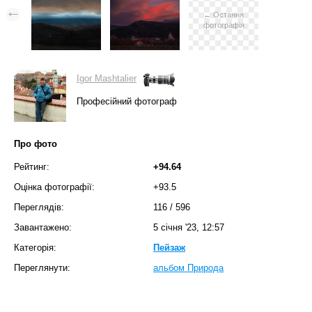
← Остання
фотографія
Igor Mashtalier
Професійний фотограф
Про фото
Рейтинг:
+94.64
Оцінка фотографії:
+93.5
Переглядів:
116
/
596
Завантажено:
5 січня '23, 12:57
Категорія:
Пейзаж
Переглянути:
альбом Природа