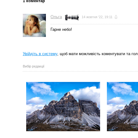
1 коментар
← Остання
← Остання
фотографія
фотографія
Ольга
14 жовтня '22, 19:11
Гарне небо!
Увійдіть в систему
, щоб мати можливість коментувати та гол
Вибір редакції