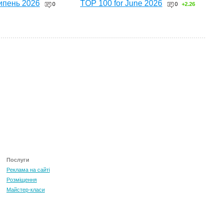
ипень 2026
TOP 100 for June 2026
0
0
+2.26
ТОП 100 за червень 2026
0
+3.16
Послуги
Реклама на сайті
Розміщення
Майстер-класи