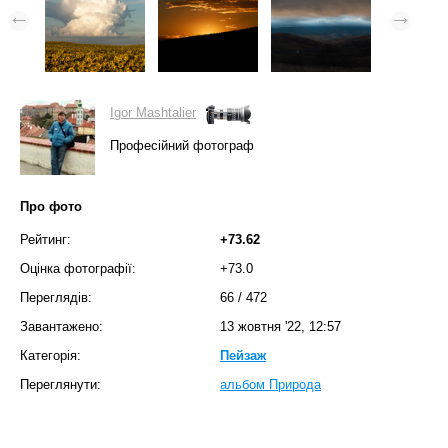
Igor Mashtalier
Професійний фотограф
Про фото
Рейтинг:
+73.62
Оцінка фотографії:
+73.0
Переглядів:
66
/
472
Завантажено:
13 жовтня '22, 12:57
Категорія:
Пейзаж
Переглянути:
альбом Природа