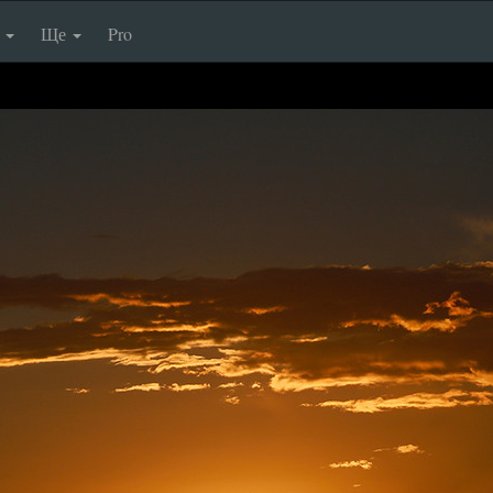
п
Ще
Pro