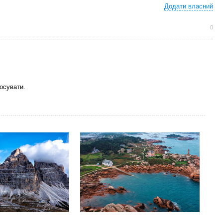
Додати власний
0
осувати.