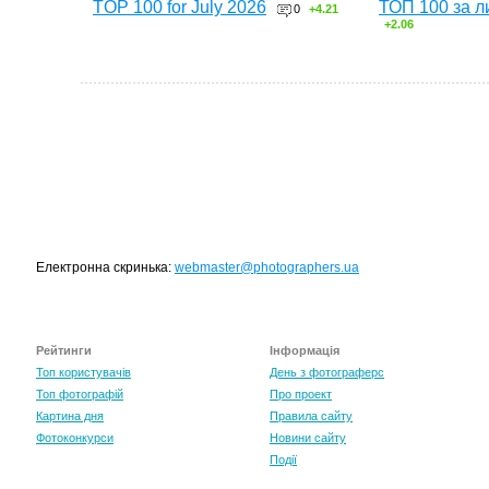
TOP 100 for July 2026
ТОП 100 за л
0
+4.21
+2.06
Електронна скринька:
webmaster@photographers.ua
Рейтинги
Інформація
Топ користувачів
День з фотограферс
Топ фотографій
Про проект
Картина дня
Правила сайту
Фотоконкурси
Новини сайту
Події