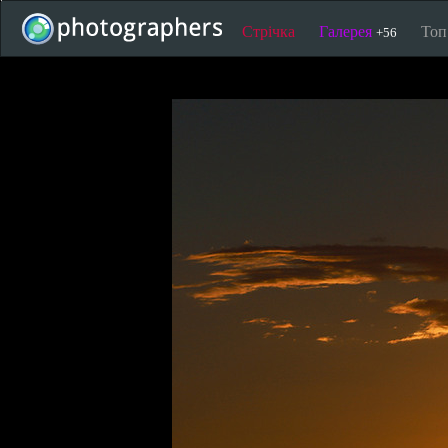
Стрічка
Галерея
То
+56