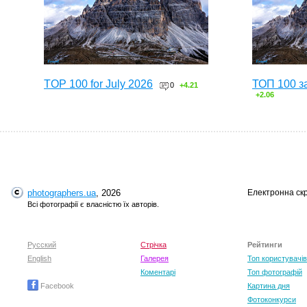
TOP 100 for July 2026
ТОП 100 з
0
+4.21
+2.06
photographers.ua
, 2026
Електронна ск
Всі фотографії є власністю їх авторів.
Русский
Стрічка
Рейтинги
English
Галерея
Топ користувачів
Коментарі
Топ фотографій
Facebook
Картина дня
Фотоконкурси