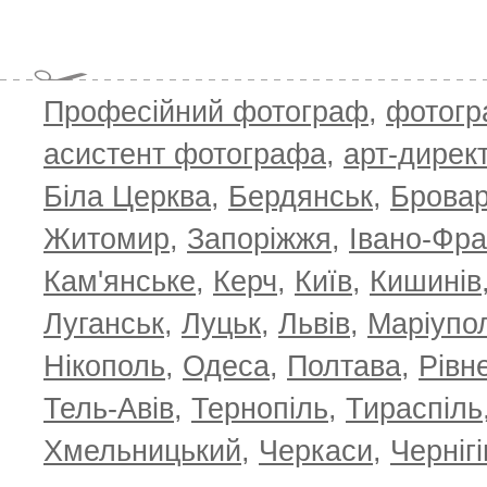
Професійний фотограф
,
фотог
асистент фотографа
,
арт-дирек
Біла Церква
,
Бердянськ
,
Брова
TOP 100 for May 2026
ТОП 100 з
0
+6.59
+4.30
Житомир
,
Запоріжжя
,
Івано-Фра
Кам'янське
,
Керч
,
Київ
,
Кишинів
Луганськ
,
Луцьк
,
Львів
,
Маріупо
Нікополь
,
Одеса
,
Полтава
,
Рівн
Тель-Авів
,
Тернопіль
,
Тираспіль
Хмельницький
,
Черкаси
,
Чернігі