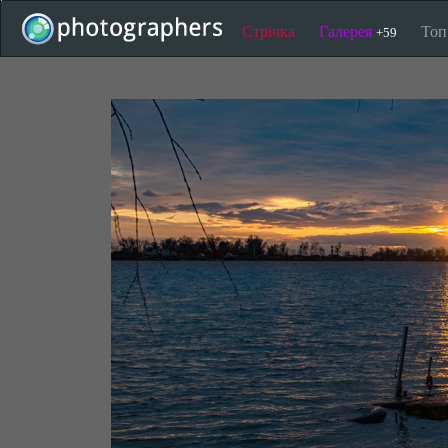
Стрічка
Галерея
То
+59