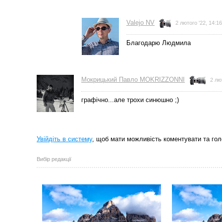
Valejo NV
2 лютого '22, 14:16
Благодарю Людмила
Мокрицький Павло MOKRIZZONNI
2 лю
графічно...але трохи синюшно ;)
Увійдіть в систему
, щоб мати можливість коментувати та гол
Вибір редакції