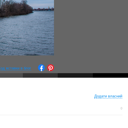
Код вставки в блог
Додати власний
← Остання
фотографія
0