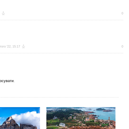
0
того '22, 15:17
0
осувати.