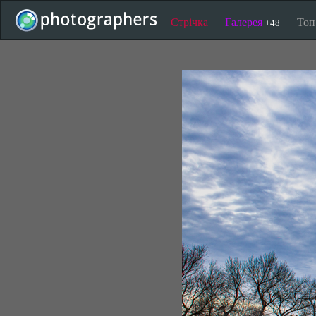
Стрічка
Галерея
То
+48