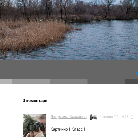
3 коментаря
Людмила Казакова
2 лютого '22, 14:15
Картинно ! Класс !