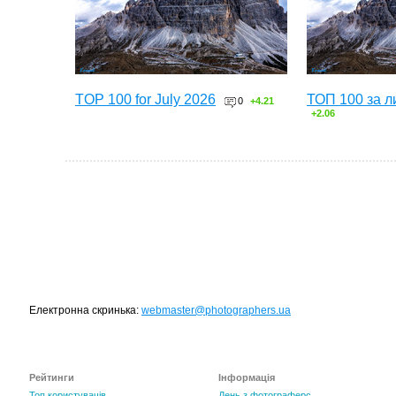
TOP 100 for July 2026
ТОП 100 за л
0
+4.21
+2.06
Електронна скринька:
webmaster@photographers.ua
Рейтинги
Інформація
Топ користувачів
День з фотограферс