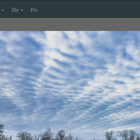
п
Ще
Pro