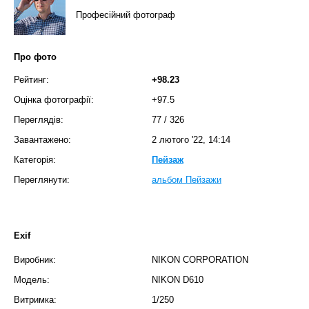
Професійний фотограф
Про фото
Рейтинг:
+98.23
Оцінка фотографії:
+97.5
Переглядів:
77
/
326
Завантажено:
2 лютого '22, 14:14
Категорія:
Пейзаж
Переглянути:
альбом Пейзажи
Exif
Виробник:
NIKON CORPORATION
Модель:
NIKON D610
Витримка:
1/250