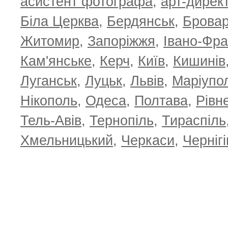
асистент фотографа
,
арт-дирек
Біла Церква
,
Бердянськ
,
Брова
Житомир
,
Запоріжжя
,
Івано-Фра
Кам'янське
,
Керч
,
Київ
,
Кишинів
Луганськ
,
Луцьк
,
Львів
,
Маріупо
Нікополь
,
Одеса
,
Полтава
,
Рівн
Тель-Авів
,
Тернопіль
,
Тираспіль
Хмельницький
,
Черкаси
,
Чернігі