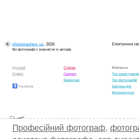
photographers.ua
, 2026
Електронна ск
T
Всі фотографії є власністю їх авторів.
Русский
Стрічка
Рейтинги
English
Галерея
Топ користувачів
Коментарі
Топ фотографій
Facebook
Картина дня
Фотоконкурси
Професійний фотограф
,
фотог
T