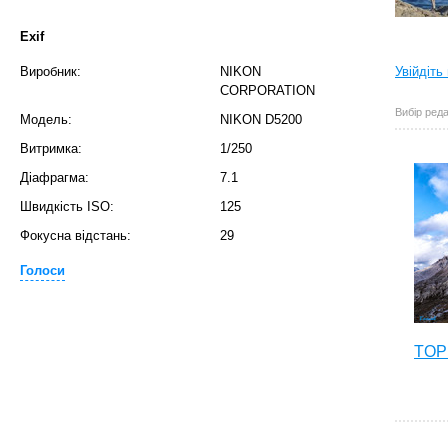
Exif
Виробник:
NIKON
Увійдіть
CORPORATION
Вибір реда
Модель:
NIKON D5200
Витримка:
1/250
Діафрагма:
7.1
Швидкість ISO:
125
Фокусна відстань:
29
Голоси
TOP 