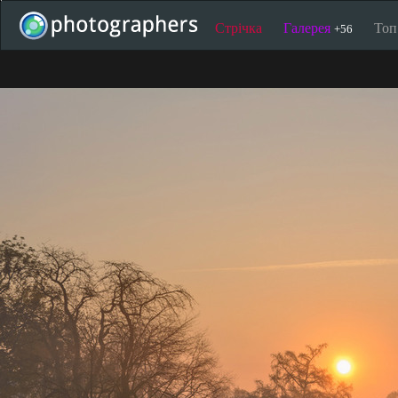
Стрічка
Галерея
То
+56