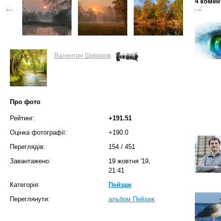
4 комен
Валентин Широков
Про фото
Рейтинг:
+191.51
Оцінка фотографії:
+190.0
Переглядів:
154
/
451
Завантажено:
19 жовтня '19,
21:41
Категорія:
Пейзаж
Переглянути:
альбом Пейзаж