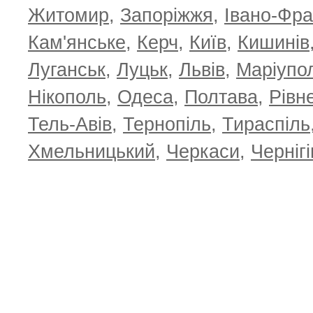
Житомир
,
Запоріжжя
,
Івано-Фра
Кам'янське
,
Керч
,
Київ
,
Кишинів
Луганськ
,
Луцьк
,
Львів
,
Маріупо
Нікополь
,
Одеса
,
Полтава
,
Рівн
Тель-Авів
,
Тернопіль
,
Тираспіль
Хмельницький
,
Черкаси
,
Чернігі