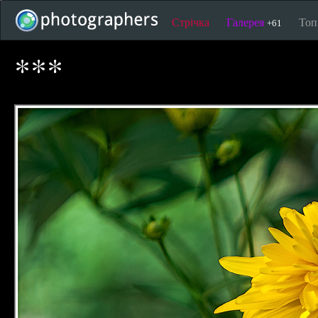
Стрічка
Галерея
То
+61
***