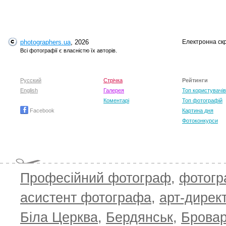
photographers.ua
, 2026
Електронна ск
Всі фотографії є власністю їх авторів.
Русский
Стрічка
Рейтинги
English
Галерея
Топ користувачів
Коментарі
Топ фотографій
Facebook
Картина дня
Фотоконкурси
Професійний фотограф
,
фотог
асистент фотографа
,
арт-дирек
Біла Церква
,
Бердянськ
,
Брова
TOP 100 for May 2026
ТОП 100 з
0
+6.59
+4.30