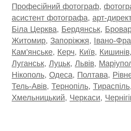
Професійний фотограф
,
фотог
асистент фотографа
,
арт-дирек
Біла Церква
,
Бердянськ
,
Брова
TOP 100 for May 2026
ТОП 100 з
0
+6.59
+4.30
Житомир
,
Запоріжжя
,
Івано-Фра
Кам'янське
,
Керч
,
Київ
,
Кишинів
Луганськ
,
Луцьк
,
Львів
,
Маріупо
Нікополь
,
Одеса
,
Полтава
,
Рівн
Тель-Авів
,
Тернопіль
,
Тираспіль
Хмельницький
,
Черкаси
,
Чернігі