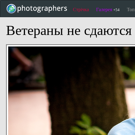
Стрічка
Галерея
То
+54
Ветераны не сдаются