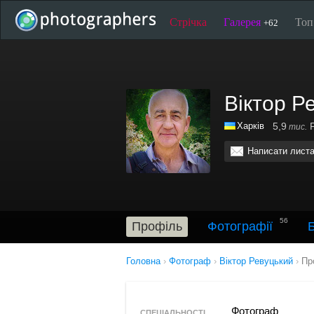
Стрічка
Галерея
То
+62
Вiктор Р
Харків
5,9
Р
тис.
Написати лист
56
Профіль
Фотографії
Головна
›
Фотограф
›
Вiктор Ревуцький
›
Пр
Фотограф
СПЕЦІАЛЬНОСТІ