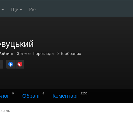
п
Ще
Pro
евуцький
ейтинг
3,5
Перегляди
2 В обраних
тис.
а
0
8
2255
Блог
Обрані
Коментарі
офіль