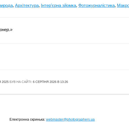
рирода
,
Архітектура
,
Інтер'єрна зйомка
,
Фотожурналістика
,
Макр
онер.»
 2025
БУВ НА САЙТІ:
6 СЕРПНЯ 2026 В 13:26
Електронна скринька:
webmaster@photographers.ua