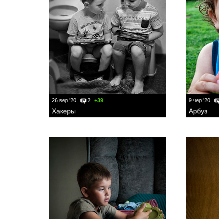
26 вер '20
2
+39
9 чер '20
Хакеры
Арбуз