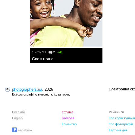
15 гру '11
2
+41
Своя ноша
photographers.ua
, 2026
Електронна ск
Всі фотографії є власністю їх авторів.
Русский
Стрічка
Рейтинги
English
Галерея
Топ користувачів
Коментарі
Топ фотографій
Facebook
Картина дня