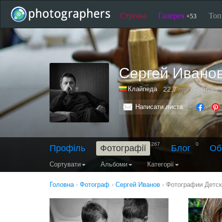
Стрічка
Галерея
То
+53
Сергей Ивано
Клайпеда
22,7
Рейтинг
тис.
Написати листа
267
0
Профіль
Фотографії
Блог
Об
Сортувати
Альбоми
Категорії
Головна
›
Фотограф
›
Сергей Иванов
›
Фотографии Детск