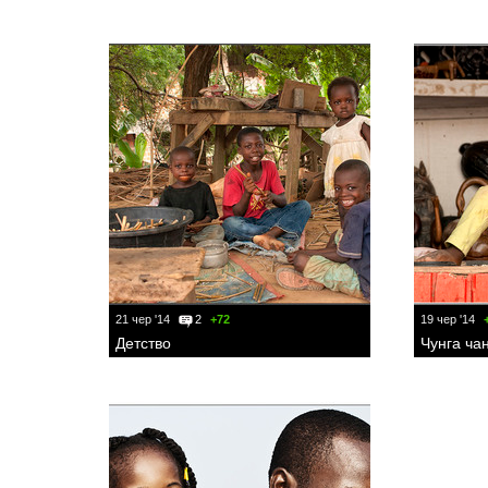
21 чер '14
2
+72
19 чер '14
Детство
Чунга ча