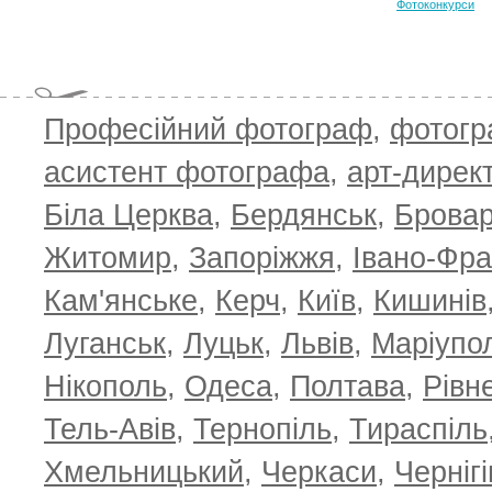
Фотоконкурси
Професійний фотограф
,
фотог
асистент фотографа
,
арт-дирек
Біла Церква
,
Бердянськ
,
Брова
Житомир
,
Запоріжжя
,
Івано-Фра
Кам'янське
,
Керч
,
Київ
,
Кишинів
Луганськ
,
Луцьк
,
Львів
,
Маріупо
Нікополь
,
Одеса
,
Полтава
,
Рівн
Тель-Авів
,
Тернопіль
,
Тираспіль
Хмельницький
,
Черкаси
,
Чернігі