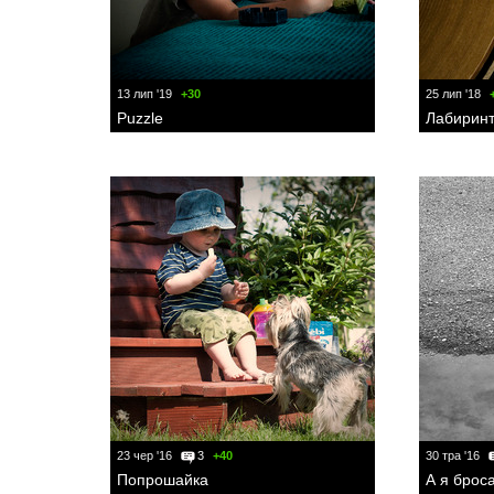
13 лип '19
+30
25 лип '18
Puzzle
Лабирин
23 чер '16
3
+40
30 тра '16
Попрошайка