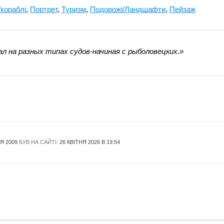
кораблі
,
Портрет
,
Туризм
,
Подорожі/Ландшафти
,
Пейзаж
л на разных типах судов-начиная с рыболовецких.»
Я 2009
БУВ НА САЙТІ:
26 КВІТНЯ 2026 В 19:54