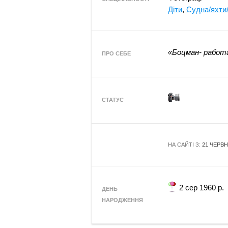
Діти
,
Судна/яхти/
«Боцман- работа
ПРО СЕБЕ
СТАТУС
НА САЙТІ З:
21 ЧЕРВН
2 сер 1960 р.
ДЕНЬ
НАРОДЖЕННЯ