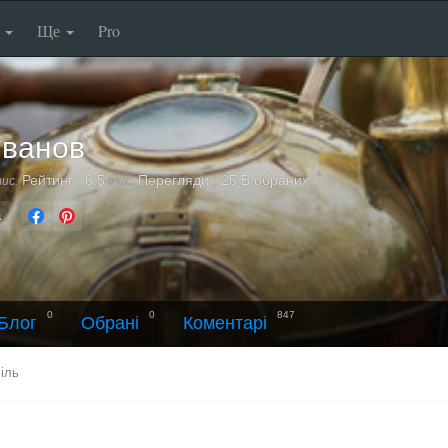
п
Ще
Pro
Иванов
Рейтинг
6,5
Перегляди
25 В обраних
ис.
тис.
а
0
0
847
Блог
Обрані
Коментарі
іль