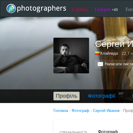
Стрічка
Галерея
То
+49
Сергей 
Клайпеда
22,7
т
Написати лист
267
Профіль
Фотографії
Головна
›
Фотограф
›
Сергей Иванов
›
Проф
Фотограф
СПЕЦІАЛЬНОСТІ