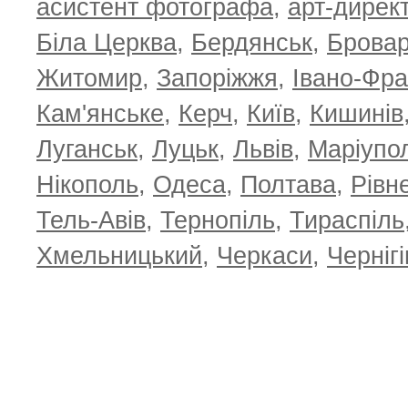
асистент фотографа
,
арт-дирек
Біла Церква
,
Бердянськ
,
Брова
Житомир
,
Запоріжжя
,
Івано-Фра
Кам'янське
,
Керч
,
Київ
,
Кишинів
Луганськ
,
Луцьк
,
Львів
,
Маріупо
Нікополь
,
Одеса
,
Полтава
,
Рівн
Тель-Авів
,
Тернопіль
,
Тираспіль
Хмельницький
,
Черкаси
,
Чернігі