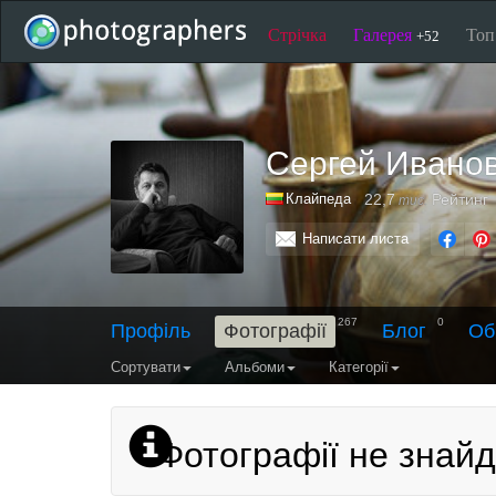
Стрічка
Галерея
То
+52
Сергей Ивано
Клайпеда
22,7
Рейтинг
тис.
Написати листа
267
0
Профіль
Фотографії
Блог
Об
Сортувати
Альбоми
Категорії
Фотографії не знайд