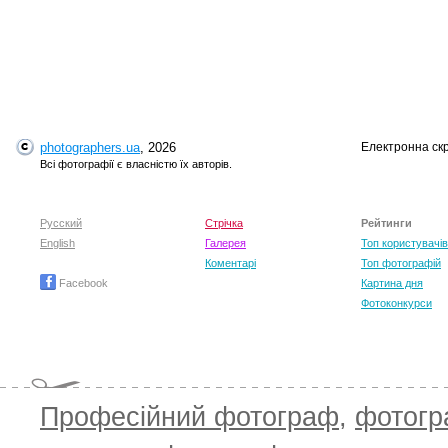
photographers.ua
, 2026
Електронна ск
Всі фотографії є власністю їх авторів.
Русский
Стрічка
Рейтинги
English
Галерея
Топ користувачів
Коментарі
Топ фотографій
Facebook
Картина дня
Фотоконкурси
Професійний фотограф
,
фотог