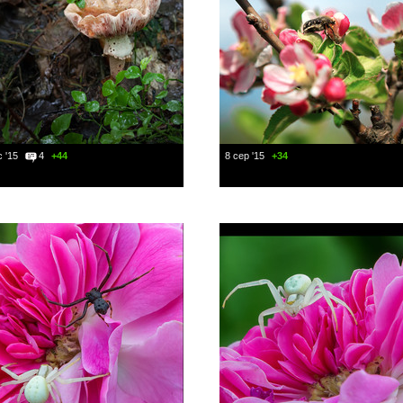
 '15
4
+44
8 сер '15
+34