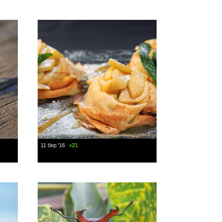
11 бер '16
+21