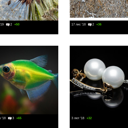
'19
2
+50
17 лис '18
2
+36
 '18
3
+65
3 лют '18
+32