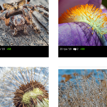
 '19
+58
20 тра '19
2
+59