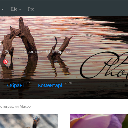
п
Ще
Pro
o
г
26,4
Перегляди
61 В обраних
тис.
37
2578
Обрані
Коментарі
отографии Макро