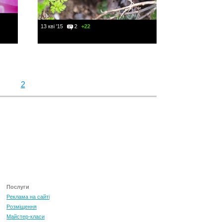
13 кві '15
2
+22
2
Послуги
Реклама на сайті
Розміщення
Майстер-класи