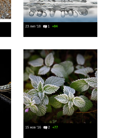
23 лип '18
1
+84
15 жов '16
2
+77