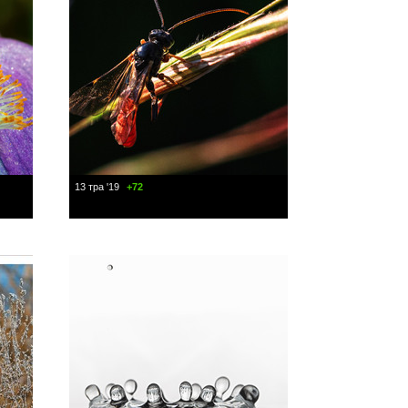
13 тра '19
+72