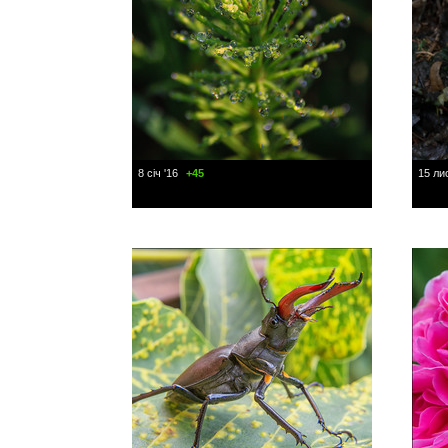
8 січ '16
+45
15 лис