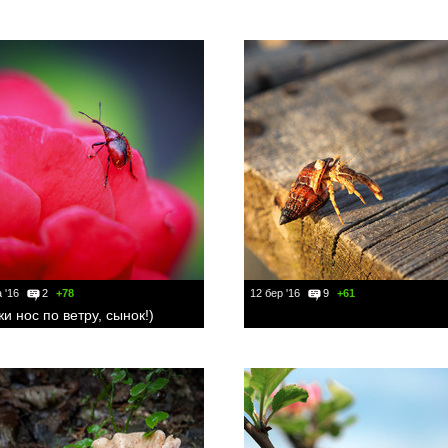
 '16
2
+78
12 бер '16
9
+61
и нос по ветру, сынок!)