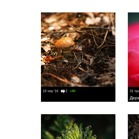
15 чер '16
2
+45
31 тра
Держ