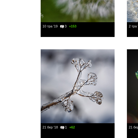
10 тра '19
3
+153
2 тра 
21 бер '18
1
+62
21 бер