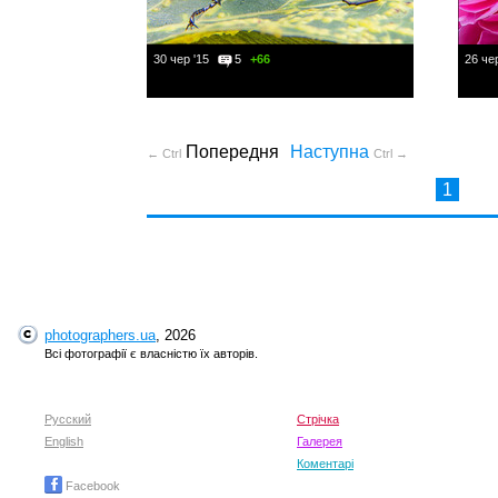
30 чер '15
5
+66
26 чер
Попередня
Наступна
← Ctrl
Ctrl →
1
photographers.ua
, 2026
Всі фотографії є власністю їх авторів.
Русский
Стрічка
English
Галерея
Коментарі
Facebook