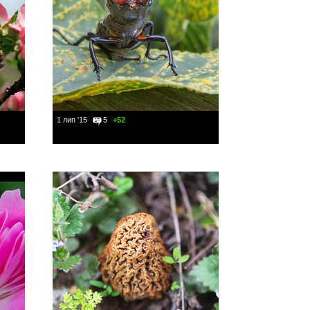
1 лип '15
5
+52