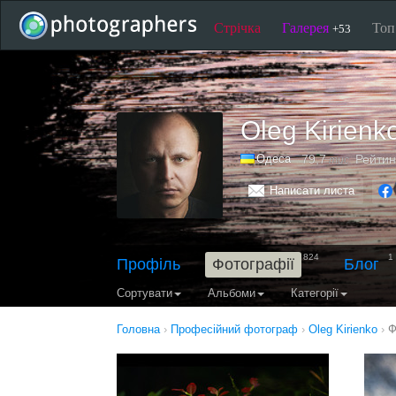
Стрічка
Галерея
То
+53
Oleg Kirienk
Одеса
79,7
Рейтин
тис.
Написати листа
824
1
Профіль
Фотографії
Блог
Сортувати
Альбоми
Категорії
Головна
›
Професійний фотограф
›
Oleg Kirienko
›
Ф