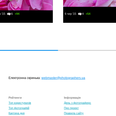
 '15
6
+94
6 чер '15
4
+54
Електронна скринька:
webmaster@photographers.ua
Рейтинги
Інформація
Топ користувачів
День з фотограферс
Топ фотографій
Про проект
Картина дня
Правила сайту