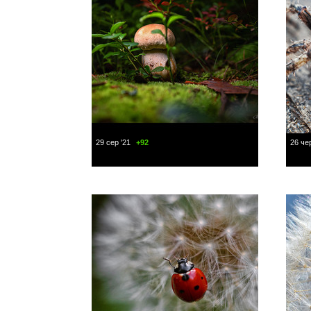
29 сер '21
+92
26 чер