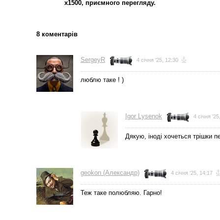
х1500, приємного перегляду.
8 коментарів
SergeyR
4 січня '25, 12:30
люблю таке ! )
Igor Lysenok
4 січня '25
Дякую, іноді хочеться трішки п
geokon (Александр)
4 січня '25, 14:17
Теж таке полюбляю. Гарно!