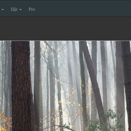
п
Ще
Pro