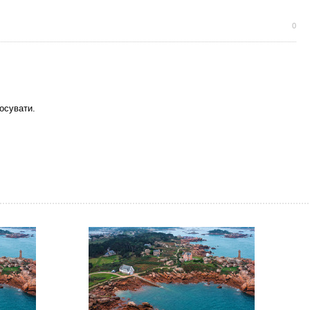
0
осувати.