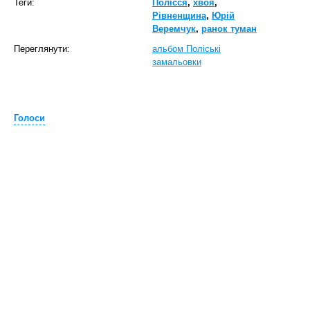
Теги:
Полісся
,
хвоя
,
Рівненщина
,
Юрій
Веремчук
,
ранок туман
Переглянути:
альбом Поліські
замальовки
Голоси