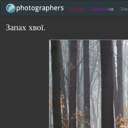
Стрічка
Галерея
То
+58
Запах хвої.