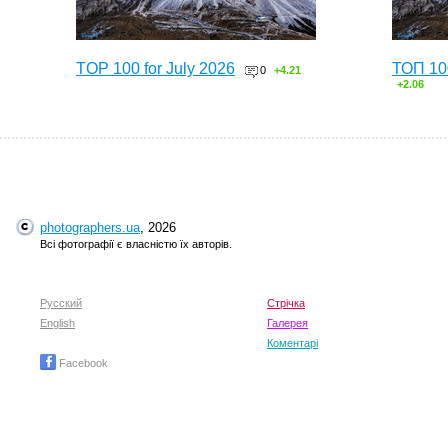
TOP 100 for July 2026
ТОП 10
0
+4.21
+2.06
photographers.ua
, 2026
Всі фотографії є власністю їх авторів.
Русский
Стрічка
English
TOP 100 for May 2026
Галерея
ТОП 10
0
+6.59
+4.30
Коментарі
Facebook