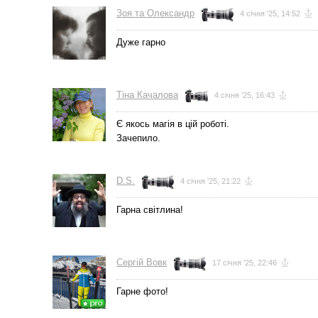
Зоя та Олександр
4 січня '25, 14:52
Дуже гарно
Тіна Качалова
4 січня '25, 16:43
Є якось магія в цій роботі.
Зачепило.
D.S.
4 січня '25, 21:22
Гарна світлина!
Сергій Вовк
17 січня '25, 22:46
Гарне фото!