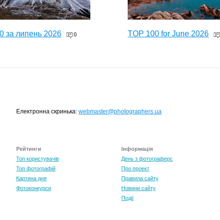
0 за липень 2026
TOP 100 for June 2026
0
Електронна скринька:
webmaster@photographers.ua
Рейтинги
Інформація
0 за травень 2026
Топ користувачів
День з фотограферс
0
Топ фотографій
Про проект
Картина дня
Правила сайту
Фотоконкурси
Новини сайту
Події