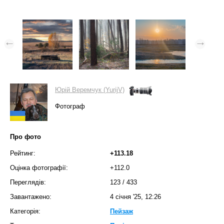
Юрій Веремчук (YurijV)
Фотограф
Про фото
Рейтинг:
+113.18
Оцінка фотографії:
+112.0
Переглядів:
123
/
433
Завантажено:
4 січня '25, 12:26
Категорія:
Пейзаж