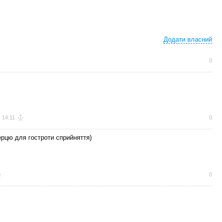
Додати власний
0
, 14:11
0
ерцю для гостроти сприйняття)
0