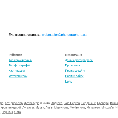
Електронна скринька:
webmaster@photographers.ua
Рейтинги
Інформація
Топ користувачів
День з фотограферс
Топ фотографій
Про проект
Картина дня
Правила сайту
Фотоконкурси
Новини сайту
Події
TOP 100 for May 2026
0
+6.59
афа
,
арт-директор
,
фотостудія
із міста:
Авдіївка
,
Біла Церква
,
Бердянськ
,
Бровари
,
Вінни
,
Кропивницький
,
Луганськ
,
Луцьк
,
Львів
,
Маріуполь
,
Мелітополь
,
Мукачево
,
Миколаїв
,
Н
в
,
Чернівці
,
Ялта