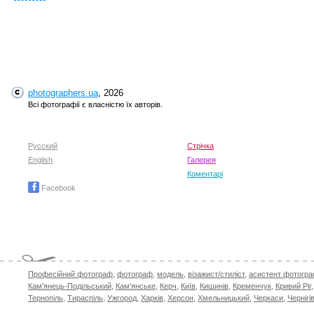
photographers.ua
, 2026
Всі фотографії є власністю їх авторів.
Русский
Стрічка
English
Галерея
Коментарі
Facebook
Професійний фотограф
,
фотограф
,
модель
,
візажист/стиліст
,
асистент фотогр
Кам'янець-Подільський
,
Кам'янське
,
Керч
,
Київ
,
Кишинів
,
Кременчук
,
Кривий Ріг
Тернопіль
,
Тираспіль
,
Ужгород
,
Харків
,
Херсон
,
Хмельницький
,
Черкаси
,
Чернігі