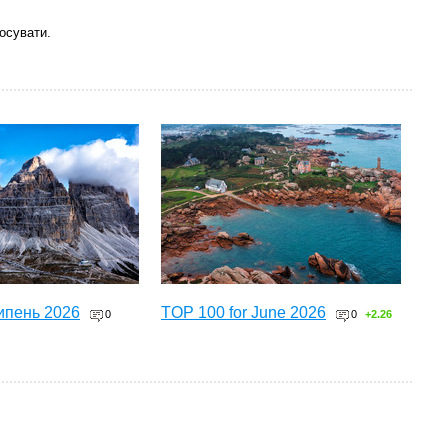
осувати.
ипень 2026
TOP 100 for June 2026
0
0
+2.26