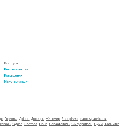
ТОП 100 за червень 2026
0
+3.16
Послуги
Реклама на сайті
Розміщення
Майстер-класи
ця
,
Горлівка
,
Дніпро
,
Донецьк
,
Житомир
,
Запоріжжя
,
Івано-Франківськ
,
ікополь
,
Одеса
,
Полтава
,
Рівне
,
Севастополь
,
Сімферополь
,
Суми
,
Тель-Авів
,