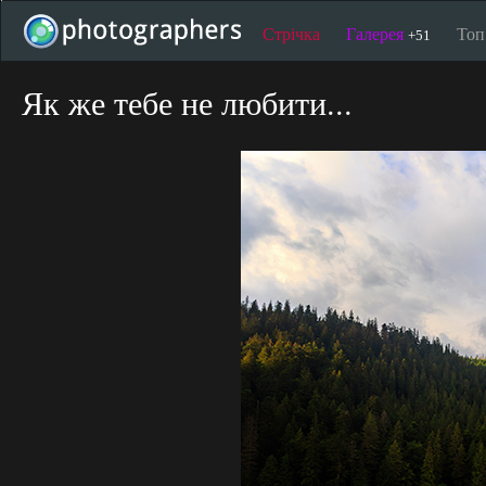
Стрічка
Галерея
То
+51
Як же тебе не любити...