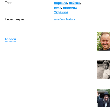
Теги:
ворскла
,
пейзаж
,
река
,
природа
Украины
Переглянути:
альбом Nature
Голоси