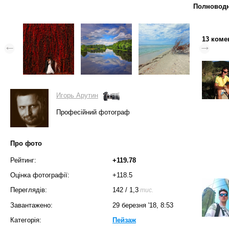
Полноводн
13 коме
Игорь Арутин
Професійний фотограф
Про фото
Рейтинг:
+119.78
Оцінка фотографії:
+118.5
Переглядів:
142
/
1,3
тис.
Завантажено:
29 березня '18, 8:53
Категорія:
Пейзаж