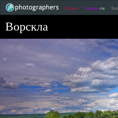
Стрічка
Галерея
То
+54
Ворскла