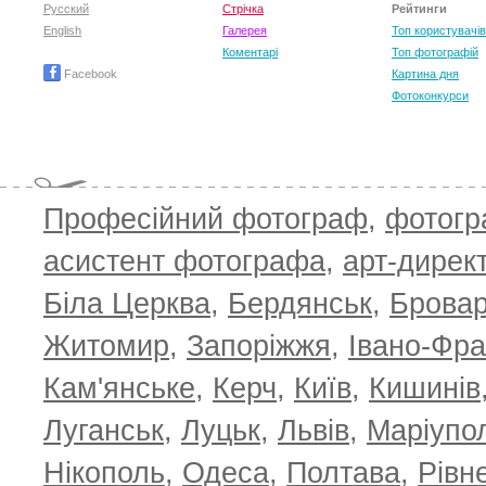
Русский
Стрічка
Рейтинги
English
Галерея
Топ користувачів
Коментарі
Топ фотографій
Facebook
Картина дня
Фотоконкурси
Професійний фотограф
,
фотог
асистент фотографа
,
арт-дирек
Біла Церква
,
Бердянськ
,
Брова
TOP 100 for May 2026
ТОП 100 з
0
+6.59
+4.30
Житомир
,
Запоріжжя
,
Івано-Фра
Кам'янське
,
Керч
,
Київ
,
Кишинів
Луганськ
,
Луцьк
,
Львів
,
Маріупо
Нікополь
,
Одеса
,
Полтава
,
Рівн