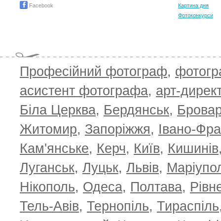
Facebook
Картина дня
Фотоконкурси
Професійний фотограф
,
фотог
асистент фотографа
,
арт-дирек
Біла Церква
,
Бердянськ
,
Брова
TOP 100 for May 2026
ТОП 100 з
0
+6.59
+4.30
Житомир
,
Запоріжжя
,
Івано-Фра
Кам'янське
,
Керч
,
Київ
,
Кишинів
Луганськ
,
Луцьк
,
Львів
,
Маріупо
Нікополь
,
Одеса
,
Полтава
,
Рівн
Тель-Авів
,
Тернопіль
,
Тираспіль