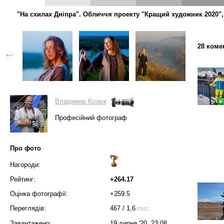
"На схилах Дніпра". Обличчя проекту "Кращий художник 2020", 
28 коме
Владимир Козюк
Професійний фотограф
Про фото
Нагороди:
Рейтинг:
+264.17
Оцінка фотографії:
+259.5
Переглядів:
467
/
1,6
тис.
Завантажено:
19 липня '20, 23:08