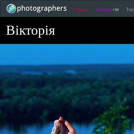
Стрічка
Галерея
То
+50
Вікторія