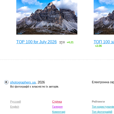
TOP 100 for July 2026
ТОП 100 з
0
+4.21
+2.06
photographers.ua
, 2026
Електронна ск
Всі фотографії є власністю їх авторів.
Русский
Стрічка
Рейтинги
English
Галерея
Топ користувачів
Коментарі
Топ фотографій