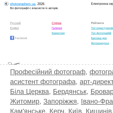
photographers.ua
, 2026
Електронна ск
Всі фотографії є власністю їх авторів.
Русский
Стрічка
Рейтинги
English
Галерея
Топ користувачів
Коментарі
Топ фотографій
Facebook
Картина дня
Фотоконкурси
Професійний фотограф
,
фотог
асистент фотографа
,
арт-дирек
Біла Церква
,
Бердянськ
,
Брова
TOP 100 for May 2026
ТОП 100 з
0
+6.59
+4.30
Житомир
,
Запоріжжя
,
Івано-Фра
Кам'янське
,
Керч
,
Київ
,
Кишинів