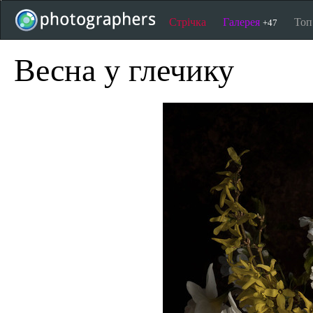
Стрічка
Галерея
То
+47
Весна у глечику