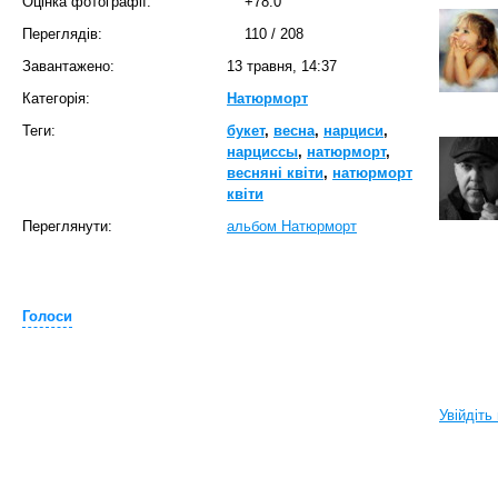
Оцінка фотографії:
+78.0
Переглядів:
110
/
208
Завантажено:
13 травня, 14:37
Категорія:
Натюрморт
Теги:
букет
,
весна
,
нарциси
,
нарциссы
,
натюрморт
,
весняні квіти
,
натюрморт
квіти
Переглянути:
альбом Натюрморт
Голоси
Увійдіть