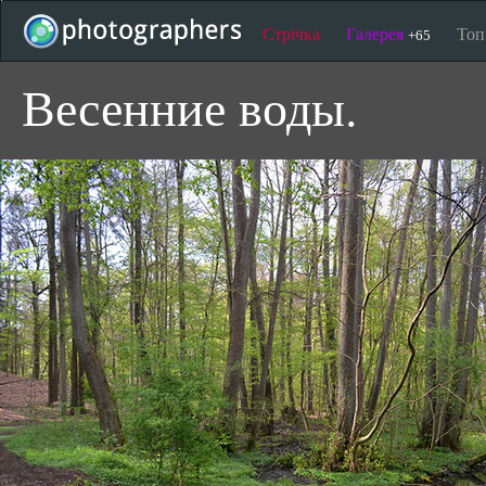
Стрічка
Галерея
То
+65
Весенние воды.