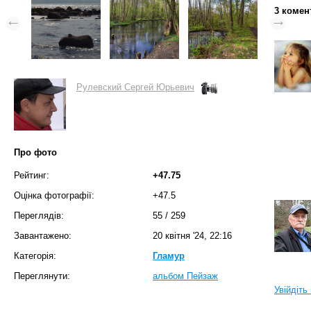
3 комен
Рулевский Сергей Юрьевич
Про фото
Рейтинг:
+47.75
Оцінка фотографії:
+47.5
Переглядів:
55
/
259
Завантажено:
20 квітня '24, 22:16
Категорія:
Гламур
Переглянути:
альбом Пейзаж
Увійдіть