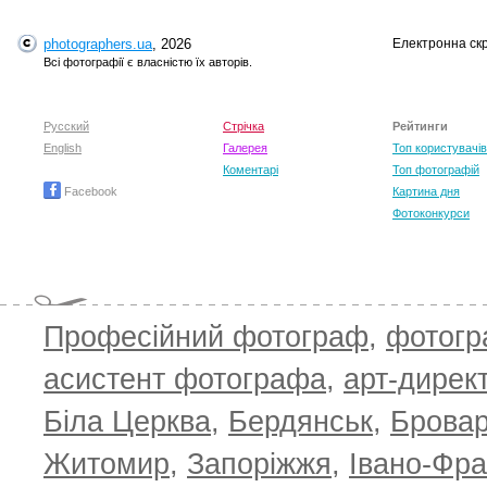
photographers.ua
, 2026
Електронна ск
T
Всі фотографії є власністю їх авторів.
Русский
Стрічка
Рейтинги
English
Галерея
Топ користувачів
Коментарі
Топ фотографій
Facebook
Картина дня
Фотоконкурси
Професійний фотограф
,
фотог
T
асистент фотографа
,
арт-дирек
Біла Церква
,
Бердянськ
,
Брова
Житомир
,
Запоріжжя
,
Івано-Фра