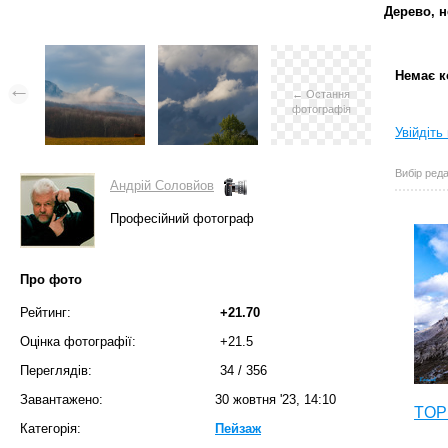
Дерево, н
Немає к
← Остання
фотографія
Увійдіть
Вибір реда
Андрій Соловйов
Професійний фотограф
Про фото
Рейтинг:
+21.70
Оцінка фотографії:
+21.5
Переглядів:
34
/
356
Завантажено:
30 жовтня '23, 14:10
TOP 
Категорія:
Пейзаж