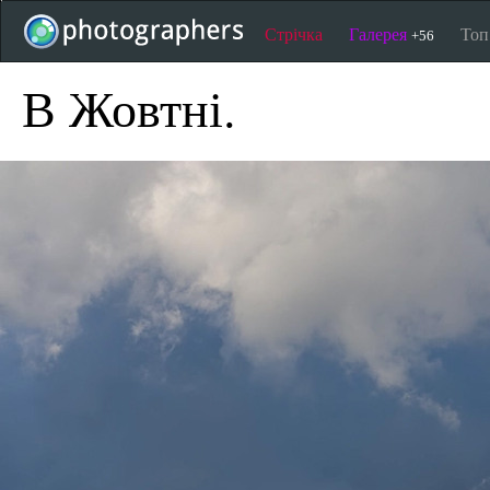
Стрічка
Галерея
То
+56
В Жовтні.