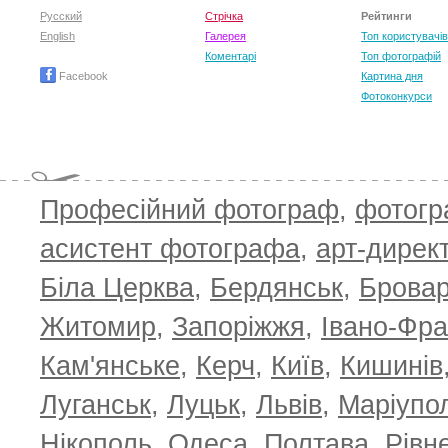
Русский
Стрічка
Рейтинги
T
English
Галерея
Топ користувачів
Коментарі
Топ фотографій
Facebook
Картина дня
Фотоконкурси
Професійний фотограф
,
фотог
асистент фотографа
,
арт-дирек
Біла Церква
,
Бердянськ
,
Брова
Житомир
,
Запоріжжя
,
Івано-Фра
Кам'янське
,
Керч
,
Київ
,
Кишинів
Луганськ
,
Луцьк
,
Львів
,
Маріупо
Нікополь
,
Одеса
,
Полтава
,
Рівн