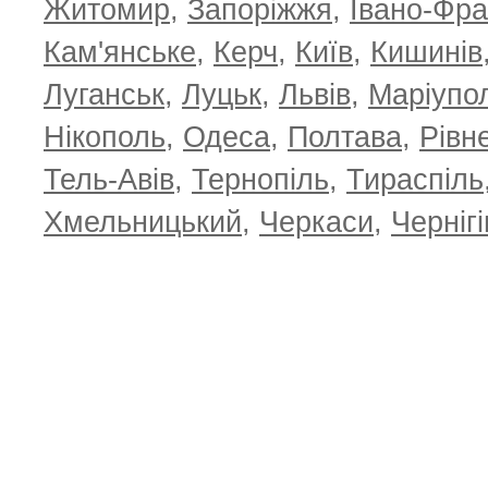
Житомир
,
Запоріжжя
,
Івано-Фра
Кам'янське
,
Керч
,
Київ
,
Кишинів
Луганськ
,
Луцьк
,
Львів
,
Маріупо
Нікополь
,
Одеса
,
Полтава
,
Рівн
Тель-Авів
,
Тернопіль
,
Тираспіль
Хмельницький
,
Черкаси
,
Чернігі