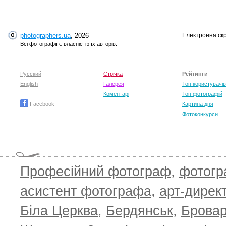
photographers.ua
, 2026
Електронна ск
T
Всі фотографії є власністю їх авторів.
Русский
Стрічка
Рейтинги
English
Галерея
Топ користувачів
Коментарі
Топ фотографій
Facebook
Картина дня
Фотоконкурси
Професійний фотограф
,
фотог
T
асистент фотографа
,
арт-дирек
Біла Церква
,
Бердянськ
,
Брова