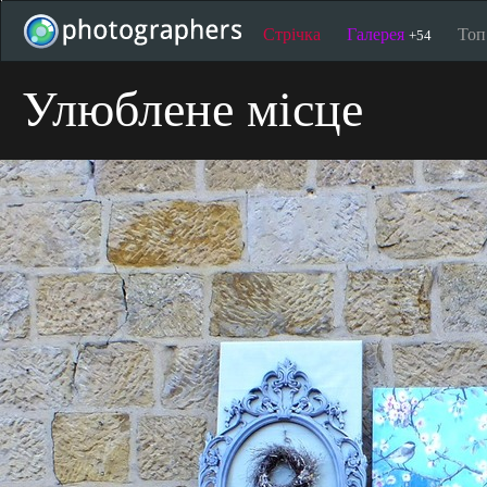
Стрічка
Галерея
То
+54
Улюблене місце