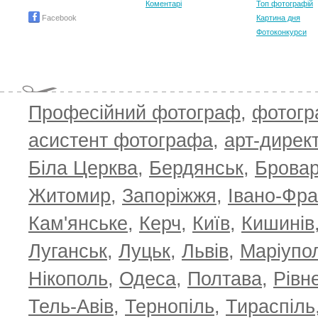
Коментарі
Топ фотографій
T
Facebook
Картина дня
Фотоконкурси
Професійний фотограф
,
фотог
асистент фотографа
,
арт-дирек
Біла Церква
,
Бердянськ
,
Брова
Житомир
,
Запоріжжя
,
Івано-Фра
Кам'янське
,
Керч
,
Київ
,
Кишинів
Луганськ
,
Луцьк
,
Львів
,
Маріупо
Нікополь
,
Одеса
,
Полтава
,
Рівн
Тель-Авів
,
Тернопіль
,
Тираспіль