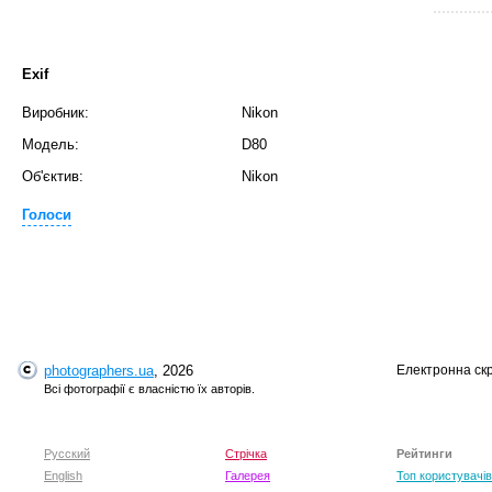
Exif
Виробник:
Nikon
Модель:
D80
Об'єктив:
Nikon
Голоси
T
photographers.ua
, 2026
Електронна ск
Всі фотографії є власністю їх авторів.
Русский
Стрічка
Рейтинги
English
Галерея
Топ користувачів