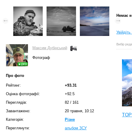
Немає к
Увійдіть
Вибір реда
Максим Дубінський
Фотограф
Про фото
Рейтинг:
+93.31
Оцінка фотографії:
+92.5
Переглядів:
82
/
161
Завантажено:
20 травня, 10:12
TOP 
Категорія:
Різне
Переглянути:
альбом ЗСУ