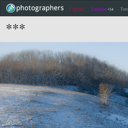
Стрічка
Галерея
То
+54
***