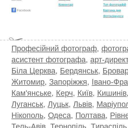
Коментарі
Топ фотографій
Facebook
Картина дня
Фотоконкурси
Професійний фотограф
,
фотог
асистент фотографа
,
арт-дирек
Біла Церква
,
Бердянськ
,
Брова
TOP 100 for May 2026
ТОП 100 з
0
+6.59
+4.30
Житомир
,
Запоріжжя
,
Івано-Фра
Кам'янське
,
Керч
,
Київ
,
Кишинів
Луганськ
,
Луцьк
,
Львів
,
Маріупо
Нікополь
,
Одеса
,
Полтава
,
Рівн
Тель-Авів
,
Тернопіль
,
Тираспіль