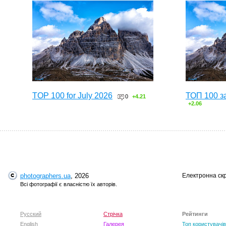
TOP 100 for July 2026
ТОП 100 з
0
+4.21
+2.06
photographers.ua
, 2026
Електронна ск
Всі фотографії є власністю їх авторів.
Русский
Стрічка
Рейтинги
English
Галерея
Топ користувачів