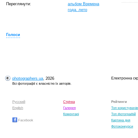
Переглянути:
альбом Времена
года. лето
Голоси
T
photographers.ua
, 2026
Електронна ск
Всі фотографії є власністю їх авторів.
Русский
Стрічка
Рейтинги
English
Галерея
Топ користувачів
Коментарі
Топ фотографій
Facebook
Картина дня
Фотоконкурси