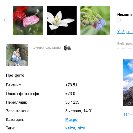
Немає к
Увійдіть
Вибір реда
Олена Єфімова
Про фото
Рейтинг:
+73.51
Оцінка фотографії:
+73.0
Переглядів:
53
/
135
Завантажено:
3 червня, 14:01
TOP 
Категорія:
Макро
Теги:
квіти
,
літо