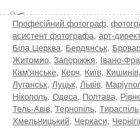
T
Професійний фотограф
,
фотог
асистент фотографа
,
арт-дирек
Біла Церква
,
Бердянськ
,
Брова
Житомир
,
Запоріжжя
,
Івано-Фра
Кам'янське
,
Керч
,
Київ
,
Кишинів
Луганськ
,
Луцьк
,
Львів
,
Маріупо
Нікополь
,
Одеса
,
Полтава
,
Рівн
Тель-Авів
,
Тернопіль
,
Тираспіль
Хмельницький
,
Черкаси
,
Чернігі