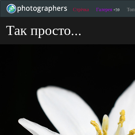
Стрічка
Галерея
То
+59
Так просто...