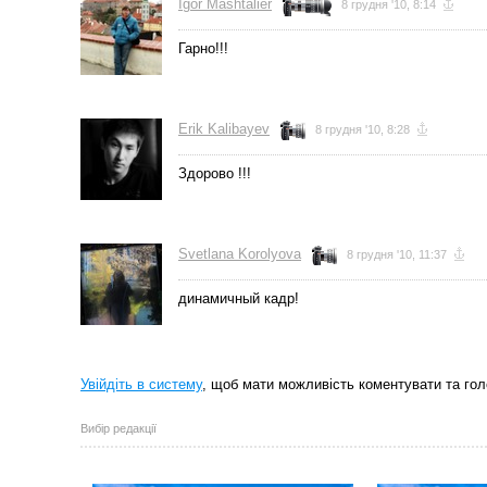
Igor Mashtalier
8 грудня '10, 8:14
Гарно!!!
Erik Kalibayev
8 грудня '10, 8:28
Здорово !!!
Svetlana Korolyova
8 грудня '10, 11:37
динамичный кадр!
Увійдіть в систему
, щоб мати можливість коментувати та гол
Вибір редакції