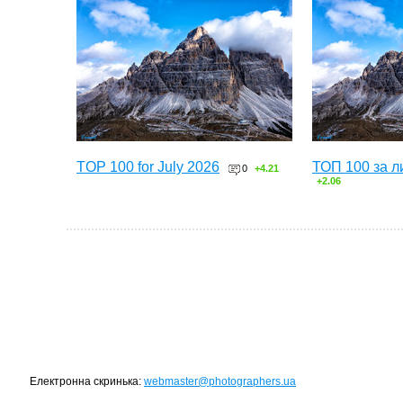
TOP 100 for July 2026
ТОП 100 за л
0
+4.21
+2.06
Електронна скринька:
webmaster@photographers.ua