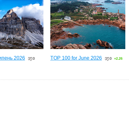
ипень 2026
TOP 100 for June 2026
0
0
+2.26
ТОП 100 за червень 2026
0
+3.16