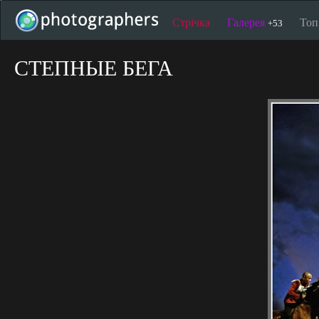
Стрічка
Галерея
То
+53
СТЕПНЫЕ БЕГА