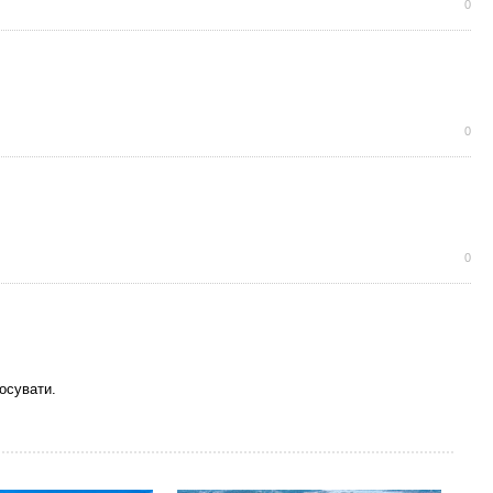
0
0
0
осувати.