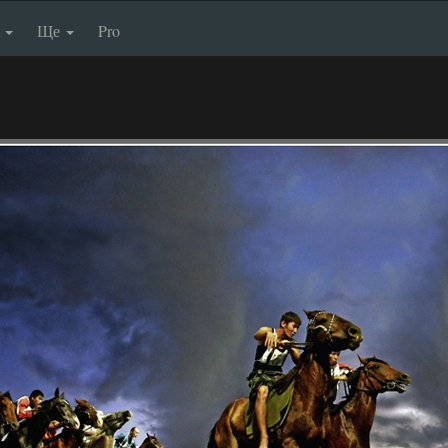
п
Ще
Pro