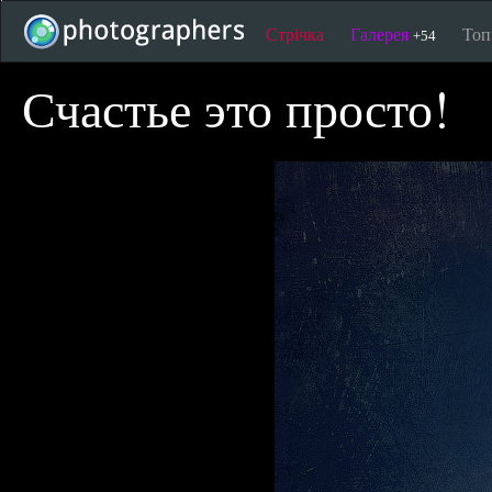
Стрічка
Галерея
То
+54
Счастье это просто!