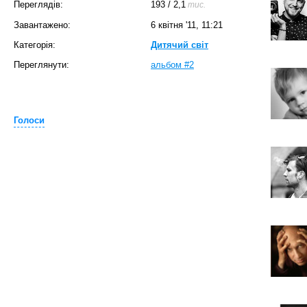
Переглядів:
193
/
2,1
тис.
Завантажено:
6 квітня '11, 11:21
Категорія:
Дитячий світ
Переглянути:
альбом #2
Голоси