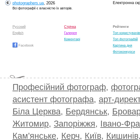
photographers.ua
, 2026
Електронна ск
Всі фотографії є власністю їх авторів.
Русский
Стрічка
Рейтинги
English
Галерея
Топ користувачів
Коментарі
Топ фотографій
Facebook
Картина дня
Фотоконкурси
Професійний фотограф
,
фотог
асистент фотографа
,
арт-дирек
Біла Церква
,
Бердянськ
,
Брова
TOP 100 for May 2026
ТОП 100 з
0
+6.59
+4.30
Житомир
,
Запоріжжя
,
Івано-Фра
Кам'янське
,
Керч
,
Київ
,
Кишинів