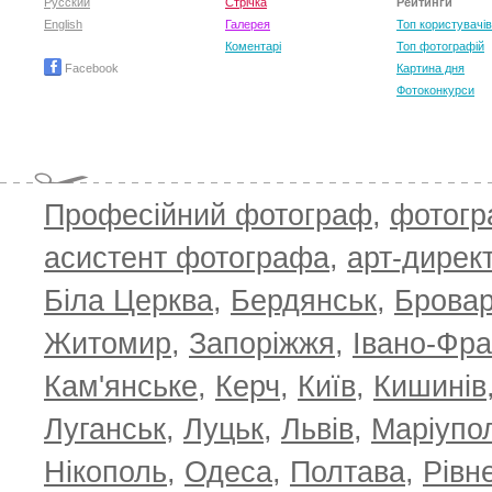
Русский
Стрічка
Рейтинги
English
Галерея
Топ користувачів
Коментарі
Топ фотографій
Facebook
Картина дня
Фотоконкурси
Професійний фотограф
,
фотог
асистент фотографа
,
арт-дирек
Біла Церква
,
Бердянськ
,
Брова
TOP 100 for May 2026
ТОП 100 з
0
+6.59
+4.30
Житомир
,
Запоріжжя
,
Івано-Фра
Кам'янське
,
Керч
,
Київ
,
Кишинів
Луганськ
,
Луцьк
,
Львів
,
Маріупо
Нікополь
,
Одеса
,
Полтава
,
Рівн