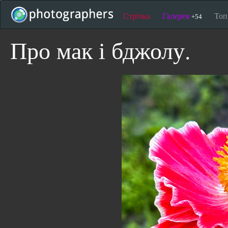
Стрічка
Галерея
То
+54
Про мак і бджолу.