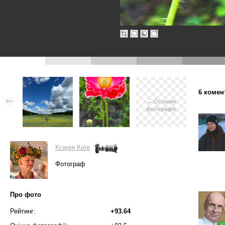
6 комен
← Остання
фотографія
Ксенія Київ
Фотограф
Про фото
Рейтинг:
+93.64