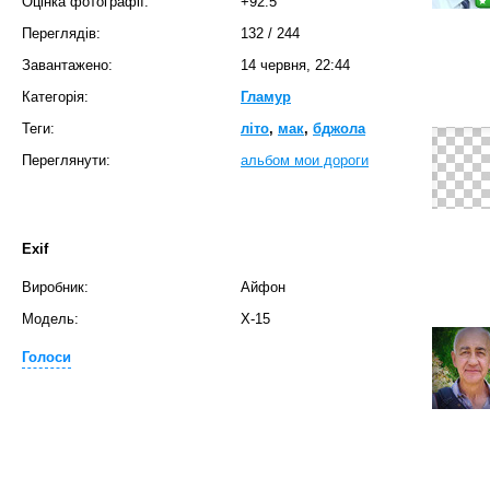
Оцінка фотографії:
+92.5
Переглядів:
132
/
244
Завантажено:
14 червня, 22:44
Категорія:
Гламур
Теги:
літо
,
мак
,
бджола
Переглянути:
альбом мои дороги
Exif
Виробник:
Айфон
Модель:
Х-15
Голоси