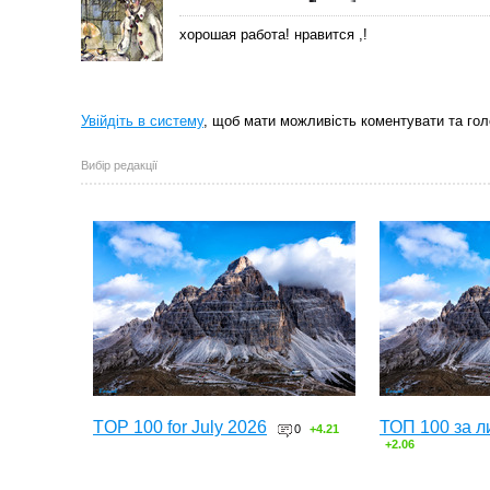
хорошая работа! нравится ,!
Увійдіть в систему
, щоб мати можливість коментувати та гол
Вибір редакції
TOP 100 for July 2026
ТОП 100 за л
0
+4.21
+2.06