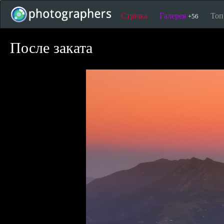
Стрічка
Галерея
То
+56
После заката