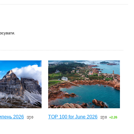
осувати.
ипень 2026
TOP 100 for June 2026
0
0
+2.26