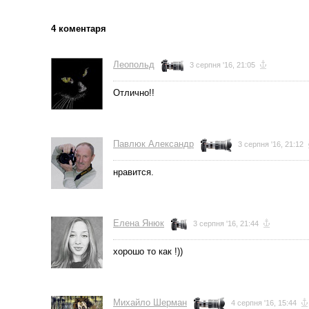
4 коментаря
Леопольд
3 серпня '16, 21:05
Отлично!!
Павлюк Александр
3 серпня '16, 21:12
нравится.
Елена Янюк
3 серпня '16, 21:44
хорошо то как !))
Михайло Шерман
4 серпня '16, 15:44