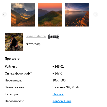
soso meladze
Фотограф
Про фото
Рейтинг:
+148.01
Оцінка фотографії:
+147.0
Переглядів:
105
/
500
Завантажено:
3 серпня '16, 20:47
Категорія:
Пейзаж
Переглянути:
альбом Рача