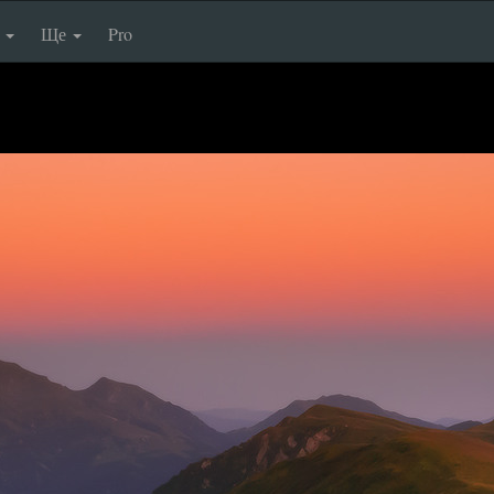
п
Ще
Pro