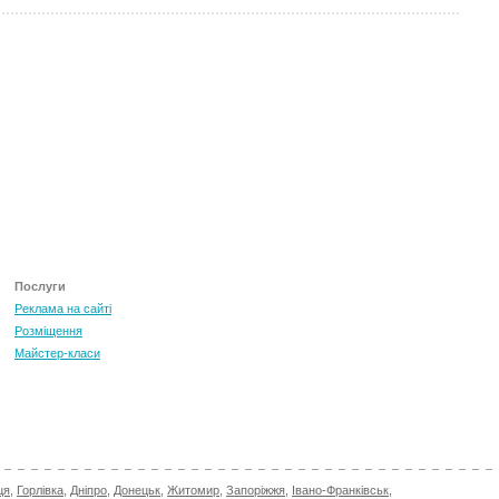
ТОП 100 за червень 2026
0
+3.16
Послуги
Реклама на сайті
Розміщення
Майстер-класи
ця
,
Горлівка
,
Дніпро
,
Донецьк
,
Житомир
,
Запоріжжя
,
Івано-Франківськ
,