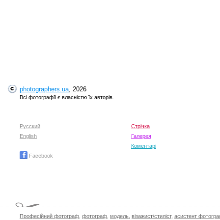
photographers.ua
, 2026
Всі фотографії є власністю їх авторів.
Русский
Стрічка
English
Галерея
Коментарі
Facebook
Професійний фотограф
,
фотограф
,
модель
,
візажист/стиліст
,
асистент фотогр