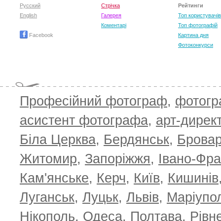
Русский
Стрічка
Рейтинги
English
Галерея
Топ користувачів
Коментарі
Топ фотографій
Facebook
Картина дня
Фотоконкурси
Професійний фотограф
,
фотог
асистент фотографа
,
арт-дирек
Біла Церква
,
Бердянськ
,
Брова
TOP 100 for May 2026
ТОП 100 з
0
+6.59
+4.30
Житомир
,
Запоріжжя
,
Івано-Фра
Кам'янське
,
Керч
,
Київ
,
Кишинів
Луганськ
,
Луцьк
,
Львів
,
Маріупо
Нікополь
,
Одеса
,
Полтава
,
Рівн