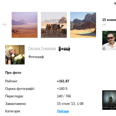
15 коме
Оксана Туманова
Фотограф
Про фото
Рейтинг:
+161.87
Оцінка фотографії:
+160.5
Переглядів:
140
/
766
Завантажено:
15 січня '13, 1:08
Категорія:
Пейзаж