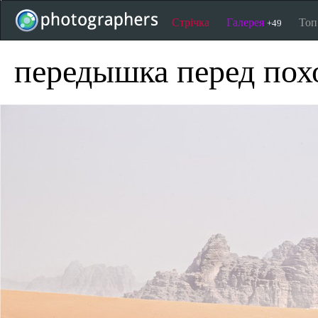
Стрічка
Галерея
То
+49
передышка перед пох