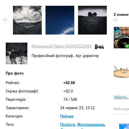
2 комен
Мокрицький Павло MOKRIZZONNI
Професійний фотограф, Арт директор
Про фото
Рейтинг:
+62.68
Оцінка фотографії:
+62.0
Увійдіть
Переглядів:
74
/
548
Завантажено:
24 червня '23, 13:12
Вибір реда
Категорія:
Пейзаж
Теги:
Полісся
,
Житомирщина
,