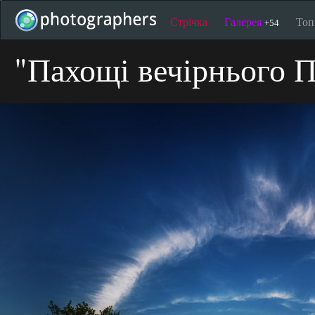
Стрічка
Галерея
То
+54
"Пахощі вечірнього П