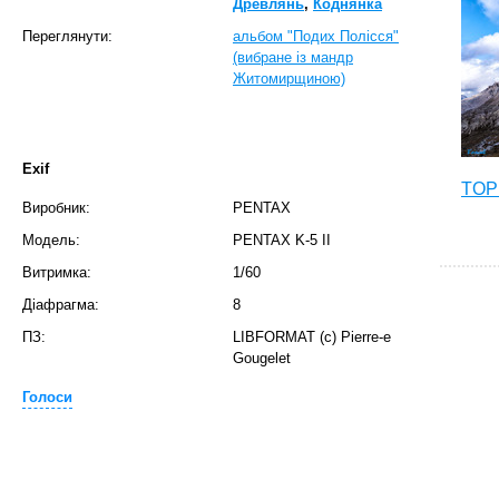
Древлянь
,
Коднянка
Переглянути:
альбом "Подих Полісся"
(вибране із мандр
Житомирщиною)
Exif
TOP 
Виробник:
PENTAX
Модель:
PENTAX K-5 II
Витримка:
1/60
Діафрагма:
8
ПЗ:
LIBFORMAT (c) Pierre-e
Gougelet
Голоси
T