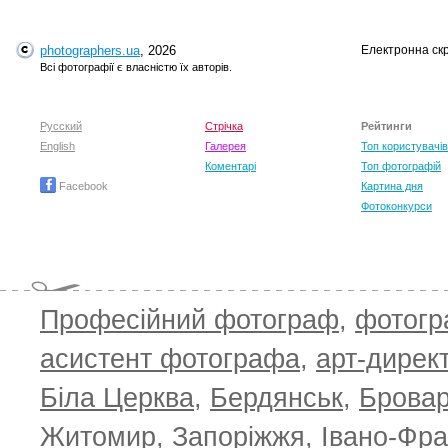
photographers.ua
, 2026
Електронна ск
Всі фотографії є власністю їх авторів.
Русский
Стрічка
Рейтинги
English
Галерея
Топ користувачів
Коментарі
Топ фотографій
Facebook
Картина дня
Фотоконкурси
T
Професійний фотограф
,
фотог
асистент фотографа
,
арт-дирек
Біла Церква
,
Бердянськ
,
Брова
Житомир
,
Запоріжжя
,
Івано-Фра