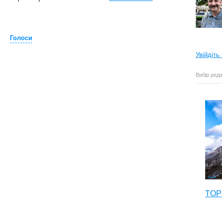
Голоси
Увійдіть
Вибір реда
TOP 