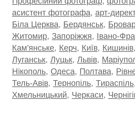
Професійний фотограф
,
фотог
T
асистент фотографа
,
арт-дирек
Біла Церква
,
Бердянськ
,
Брова
Житомир
,
Запоріжжя
,
Івано-Фра
Кам'янське
,
Керч
,
Київ
,
Кишинів
Луганськ
,
Луцьк
,
Львів
,
Маріупо
Нікополь
,
Одеса
,
Полтава
,
Рівн
Тель-Авів
,
Тернопіль
,
Тираспіль
Хмельницький
,
Черкаси
,
Чернігі