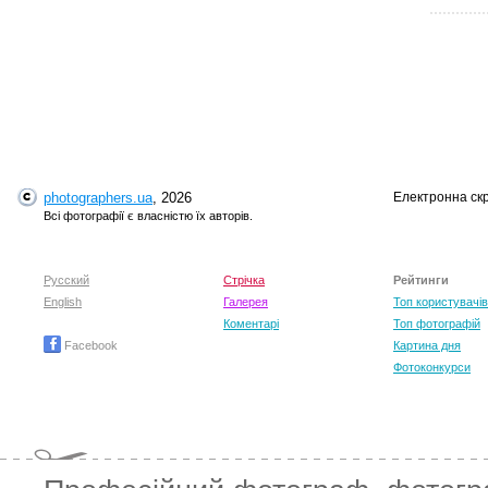
photographers.ua
, 2026
Електронна ск
T
Всі фотографії є власністю їх авторів.
Русский
Стрічка
Рейтинги
English
Галерея
Топ користувачів
Коментарі
Топ фотографій
Facebook
Картина дня
Фотоконкурси