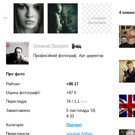
4 комен
← Остання
фотографія
Геннадий Працевич
Професійний фотограф, Арт директор
Про фото
Рейтинг:
+88.17
Оцінка фотографії:
+87.5
Переглядів:
74
/
1,1
тис.
Завантажено:
5 листопада '19,
4:33
Категорія:
Портрет
Переглянути:
альбом Artfoto