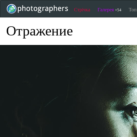
Стрічка
Галерея
То
+54
Отражение