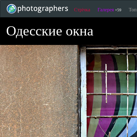
Стрічка
Галерея
То
+59
Одесские окна