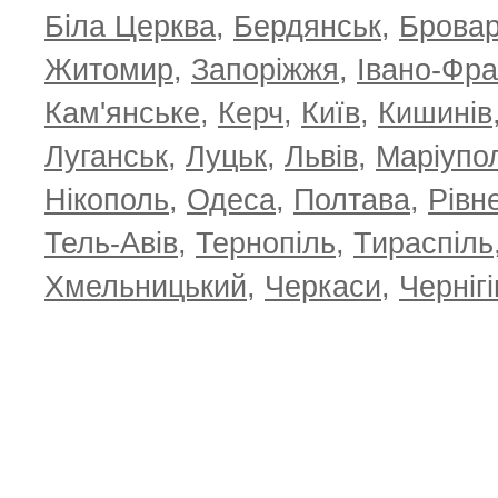
Біла Церква
,
Бердянськ
,
Брова
Житомир
,
Запоріжжя
,
Івано-Фра
Кам'янське
,
Керч
,
Київ
,
Кишинів
Луганськ
,
Луцьк
,
Львів
,
Маріупо
Нікополь
,
Одеса
,
Полтава
,
Рівн
Тель-Авів
,
Тернопіль
,
Тираспіль
Хмельницький
,
Черкаси
,
Чернігі