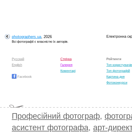
T
photographers.ua
, 2026
Електронна ск
Всі фотографії є власністю їх авторів.
Русский
Стрічка
Рейтинги
English
Галерея
Топ користувачів
Коментарі
Топ фотографій
Facebook
Картина дня
Фотоконкурси
Професійний фотограф
,
фотог
асистент фотографа
,
арт-дирек