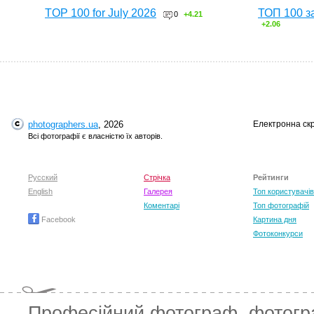
TOP 100 for July 2026
ТОП 100 з
0
+4.21
+2.06
photographers.ua
, 2026
Електронна ск
Всі фотографії є власністю їх авторів.
Русский
Стрічка
Рейтинги
English
Галерея
Топ користувачів
Коментарі
Топ фотографій
Facebook
Картина дня
Фотоконкурси
Професійний фотограф
,
фотог