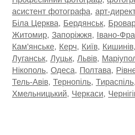
асистент фотографа
,
арт-дирек
Біла Церква
,
Бердянськ
,
Брова
TOP 100 for May 2026
ТОП 100 з
0
+6.59
+4.30
Житомир
,
Запоріжжя
,
Івано-Фра
Кам'янське
,
Керч
,
Київ
,
Кишинів
Луганськ
,
Луцьк
,
Львів
,
Маріупо
Нікополь
,
Одеса
,
Полтава
,
Рівн
Тель-Авів
,
Тернопіль
,
Тираспіль
Хмельницький
,
Черкаси
,
Чернігі