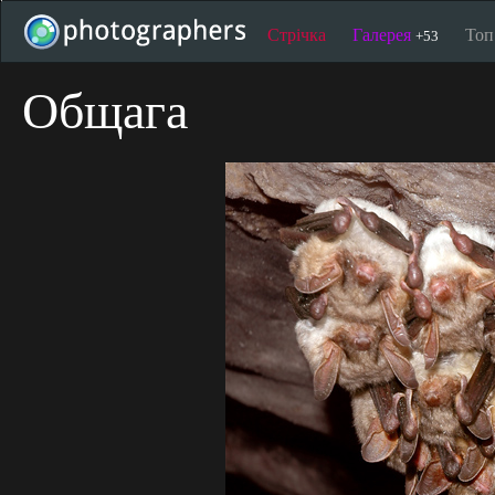
Стрічка
Галерея
То
+53
Общага