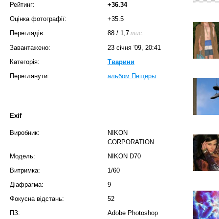
Рейтинг:
+36.34
Оцінка фотографії:
+35.5
Переглядів:
88
/
1,7
тис.
Завантажено:
23 січня '09, 20:41
Категорія:
Тварини
Переглянути:
альбом Пещеры
Exif
Виробник:
NIKON
CORPORATION
Модель:
NIKON D70
Витримка:
1/60
Діафрагма:
9
Фокусна відстань:
52
ПЗ:
Adobe Photoshop