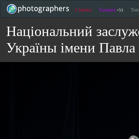
Стрічка
Галерея
То
+53
Національний заслуж
Україны імени Павла 