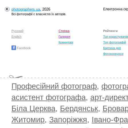
photographers.ua
, 2026
Електронна ск
Всі фотографії є власністю їх авторів.
Русский
Стрічка
Рейтинги
English
Галерея
Топ користувачів
Коментарі
Топ фотографій
Facebook
Картина дня
Фотоконкурси
Професійний фотограф
,
фотог
асистент фотографа
,
арт-дирек
Біла Церква
,
Бердянськ
,
Брова
TOP 100 for May 2026
ТОП 100 з
0
+6.59
+4.30
Житомир
,
Запоріжжя
,
Івано-Фра