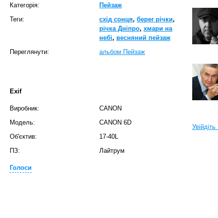
Категорія:
Пейзаж
Теги:
схід сонця
,
берег річки
,
річка Дніпро
,
хмари на
небі
,
весняний пейзаж
Переглянути:
альбом Пейзаж
Exif
Виробник:
CANON
Модель:
CANON 6D
Увійдіть
Об'єктив:
17-40L
ПЗ:
Лайтрум
Голоси