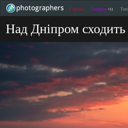
Стрічка
Галерея
То
+51
Над Дніпром сходить