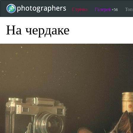
Стрічка
Галерея
То
+56
На чердаке