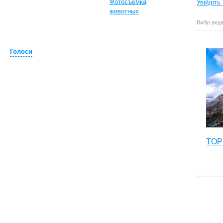
Фотосъемка
Увійдіть
животных
Вибір реда
Голоси
TOP 