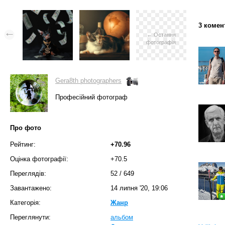
3 комен
← Остання
фотографія
Gera8th photographers
Професійний фотограф
Про фото
Рейтинг:
+70.96
Оцінка фотографії:
+70.5
Переглядів:
52
/
649
Завантажено:
14 липня '20, 19:06
Категорія:
Жанр
Переглянути:
альбом