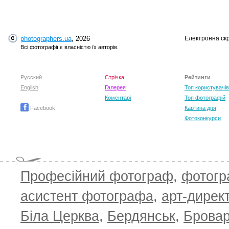
photographers.ua
, 2026
Електронна ск
T
Всі фотографії є власністю їх авторів.
Русский
Стрічка
Рейтинги
English
Галерея
Топ користувачів
Коментарі
Топ фотографій
Facebook
Картина дня
Фотоконкурси
Професійний фотограф
,
фотог
T
асистент фотографа
,
арт-дирек
Біла Церква
,
Бердянськ
,
Брова