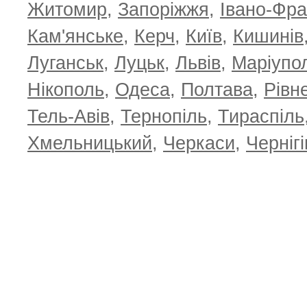
Житомир
,
Запоріжжя
,
Івано-Фра
Кам'янське
,
Керч
,
Київ
,
Кишинів
Луганськ
,
Луцьк
,
Львів
,
Маріупо
Нікополь
,
Одеса
,
Полтава
,
Рівн
Тель-Авів
,
Тернопіль
,
Тираспіль
Хмельницький
,
Черкаси
,
Чернігі